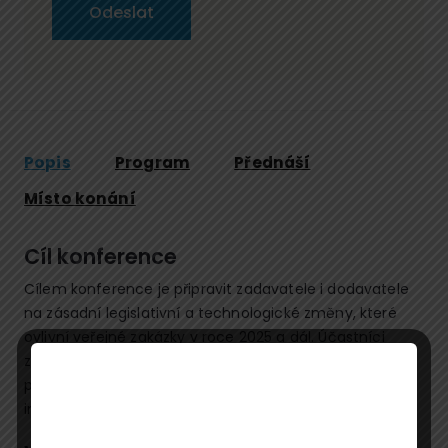
Popis
Program
Přednáší
Místo konání
Cíl konference
Cílem konference je připravit zadavatele i dodavatele
na zásadní legislativní a technologické změny, které
ovlivní veřejné zakázky v roce 2025 a dál. Účastníci
získají praktické návody, jak správně reagovat na nové
povinnosti, nástroje i tlak kontrolních orgánů – od
interních směrnic po AI.