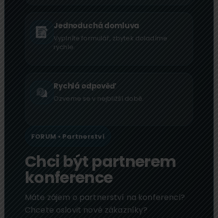
Jednoduchá domluva
Vyplníte formulář, zbytek doladíme
rychle.
Rychlá odpověď
Ozveme se v nejbližší době.
FORUM • Partnerství
Chci být partnerem
konference
Máte zájem o partnerství na konferenci?
Chcete oslovit nové zákazníky?