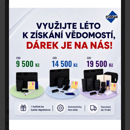
Výhody konference
Zjistíte, na jaké
nejčastější chyby
si musíte ve
své praxi dát pozor.
Ujasníte si, které legislativní změny přímo
ovlivňují Vaše zadávací řízení.
Budete znát přísná pravidla ÚOHS, které se chystá
na kontroly a audity.
Jako BONUS získáte nahrávku celé konference
zdarma
.
Pokud se nemůžete zúčastnit prezenčně,
zprostředkujeme vám na vyžádání
online přímý
přenos
.
Prohlédněte si hlavní
program
konference.
Komu je konference určena
Konference je určena
zadavatelům veřejných