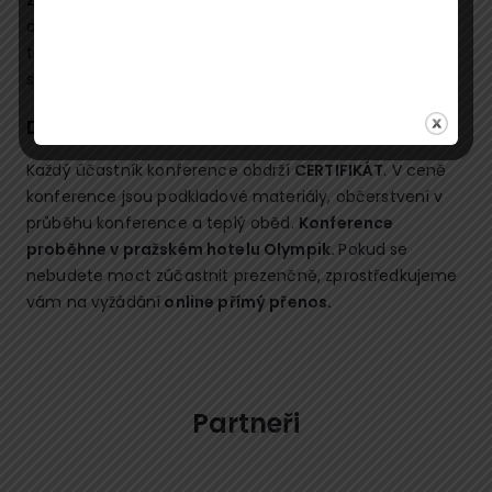
zakázek
, zástupcům organizací veřejného sektoru a
obcí a měst. Důležité informace přinese
také
dodavatelům-účastníkům zadávacích řízení
, a
samozřejmě
odborné veřejnosti
.
Další informace
Každý účastník konference obdrží
CERTIFIKÁT
. V ceně
konference jsou podkladové materiály, občerstvení v
průběhu konference a teplý oběd.
Konference
proběhne v pražském hotelu Olympik.
Pokud se
nebudete moct zúčastnit prezenčně, zprostředkujeme
vám na vyžádání
online přímý přenos.
Partneři