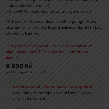
zadavatele i dodavatele?
–
A co AI
? Pomůže, nebo ohrozí transparentnost?
Přijďte na konferenci, kde nestrašíme paragrafy, ale
ukazujeme, jak všechny
legislativní novinky přežít bez
zbytečných nervů.
Léto je ideální čas investovat do svých znalostí. Při
objednávce nad 9 500 Kč vás navíc odměníme
dárkem!
6 690
Kč
bez DPH a expedičních nákladů.
Na toto školení již není možné se objednat.
V případě Vašeho zájmu o další konání vyplňte
kontaktní formulář.