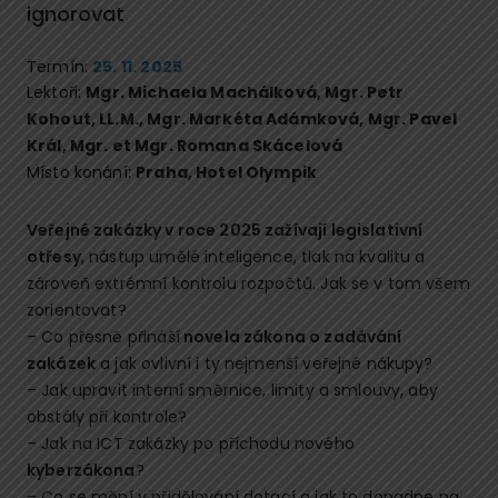
ignorovat
Termín:
25. 11. 2025
Lektoři:
Mgr. Michaela Machálková
,
Mgr. Petr
Kohout, LL.M.
,
Mgr. Markéta Adámková
,
Mgr. Pavel
Král
,
Mgr. et Mgr. Romana Skácelová
Místo konání:
Praha, Hotel Olympik
Veřejné zakázky v roce 2025 zažívají legislativní
otřesy
, nástup umělé inteligence, tlak na kvalitu a
zároveň extrémní kontrolu rozpočtů. Jak se v tom všem
zorientovat?
– Co přesně přináší
novela zákona o zadávání
zakázek
a jak ovlivní i ty nejmenší veřejné nákupy?
– Jak upravit interní směrnice, limity a smlouvy, aby
obstály při kontrole?
– Jak na ICT zakázky po příchodu nového
kyberzákona
?
– Co se mění v přidělování dotací a jak to dopadne na