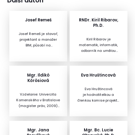
Další autoři
Josef Remeš
RNDr. Kiril Ribarov,
Ph.D.
Josef Remeš je stavař,
Kiril Ribarov je
projektant a manažer
matematik, informatik,
BIM, působí na
odborník na umělou
Masarykově univerzitě
inteligenci je předním
(Oddělení strategických
expertem na
investic a digitalizace
optimalizační metody a
výstavby) a odborný
na aplikaci
asistent na Fakultě
Mgr. Ildikó
Eva Hruštincová
rozhodovacích systémů
stavební VUT v Brně.
Kőrösiová
do manažerské
Věnuje se tématům
Eva Hruštincová
praxe.Přednáší na řadě
digitalizace, vzdělávání
Vzdelanie: Univerzita
je hodnotitelkou a
univerzit v ČR i v
a systémovému designu
Komenského v Bratislave
členkou komise projektu
zahraničí a na předních
v architektuře a
(magister práv, 2009)
Ligy lidských práv Férová
MBA programech, kde
stavebnictví jako lektor,
Profesijné členstvo:
škola.
jeho kurzy patří k nejvíce
konzultant a mentor.
Slovenská advokátska
ceněným pro možnost
komora (od 2009-
okamžité aplikace do
advokátsky koncipient)
Mgr. Jana
Mgr. Bc. Lucie
praxe.
Jazyky: anglický,