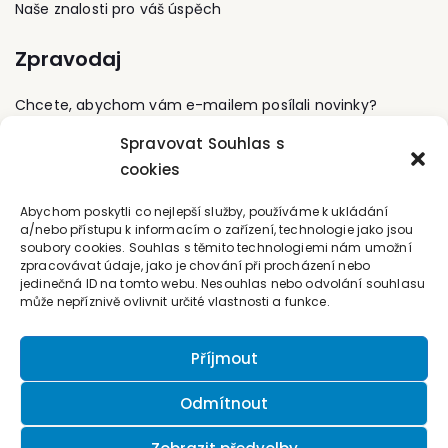
Naše znalosti pro váš úspěch
Zpravodaj
Chcete, abychom vám e-mailem posílali novinky?
Spravovat Souhlas s
Přihlaste se k odběru
cookies
Kontaktujte nás
Abychom poskytli co nejlepší služby, používáme k ukládání
a/nebo přístupu k informacím o zařízení, technologie jako jsou
soubory cookies. Souhlas s těmito technologiemi nám umožní
office@forum-media.cz
zpracovávat údaje, jako je chování při procházení nebo
jedinečná ID na tomto webu. Nesouhlas nebo odvolání souhlasu
Tel.: +420 251 115 576
může nepříznivě ovlivnit určité vlastnosti a funkce.
Mobil: +420 603 248 054
Příjmout
Odmítnout