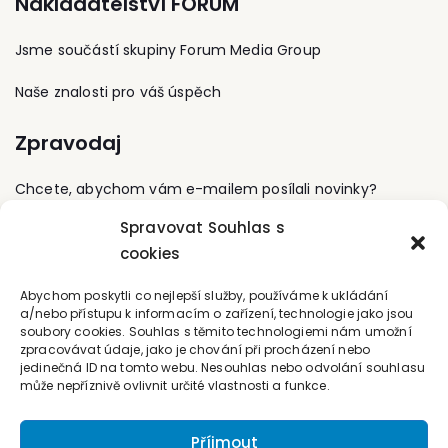
Nakladatelství FORUM
své pedagogické,
vědecké i publikační
činnosti se věnuje
Jsme součástí skupiny Forum Media Group
především účetnictví
veřejného sektoru a
Naše znalosti pro váš úspěch
souvisejícím
disciplínám. V této
Zpravodaj
oblasti je úspěšným
řešitelem několika
univerzitních vědeckých
Chcete, abychom vám e-mailem posílali novinky?
grantů. Od roku 2007
pracuje na Ministerstvu
Spravovat Souhlas s
financí ČR v odborech,
Přihlaste se k odběru
cookies
které jsou gestorem
právních předpisů
Kontaktujte nás
v oblasti účetnictví
Abychom poskytli co nejlepší služby, používáme k ukládání
veřejného sektoru. Je
a/nebo přístupu k informacím o zařízení, technologie jako jsou
jedním z architektů
soubory cookies. Souhlas s těmito technologiemi nám umožní
office@forum-media.cz
účetní reformy veřejných
zpracovávat údaje, jako je chování při procházení nebo
financí realizované od
jedinečná ID na tomto webu. Nesouhlas nebo odvolání souhlasu
Tel.: +420 251 115 576
může nepříznivě ovlivnit určité vlastnosti a funkce.
roku 2010, kdy se
Mobil: +420 603 248 054
specializoval na
nastavení prováděcích
Příjmout
předpisů pro účetní