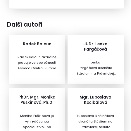
Další autoři
Radek Baloun
JUDr. Lenka
Pargáčová
Radek Baloun aktuálně
Lenka
pracuje ve společnosti
Pargáčová ukončila
Asseco Central Europe,
štúdium na Právnickej
a. s. Má bohaté
fakulte Trnavskej
zkušenosti získané
univerzity v Trnave, kde
během 30 let v různých
jej bol v roku 2008
pozicích ve veřejné
udelený titul Mgr.a v roku
správě i v ICT sektoru.
PhDr. Mgr. Monika
Mgr. Luboslava
2009 titul JUDr. Je členka
Dříve zastával pozici
Puškinová, Ph.D.
Kočibálová
Slovenskej advokátskej
tajemníka Magistrátu
komory. Popri štúdiu na
Hradec Králové. Věnuje
Monika Puškinová je
Ľuboslava Kočibálová
vysokej škole pracovala
se inovacím ve veřejné
vyhledávanou
ukončila štúdium na
ako praktikantka v
správě, které jsou
specialistkou na
Právnickej fakulte
Centre právnej pomoci v
realizovány