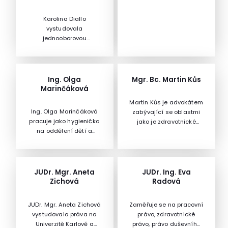
Karolina Diallo
vystudovala
jednooborovou
psychologii na FF UK,
psychologické vzdělání
završila atestací z
klinické psychologie a
Ing. Olga
Mgr. Bc. Martin Kůs
atestací z
Marinčáková
psychoterapie. Vedle
Martin Kůs je advokátem
práce ve zdravotnictví,
Ing. Olga Marinčáková
zabývající se oblastmi
která obnáší zejména
pracuje jako hygienička
jako je zdravotnické
psychodiagnostiku a
na oddělení dětí a
právo, právo obchodních
psychoterapii, přednáší
mladistvých Krajské
společností, pracovní
na univerzitě a věnuje se
hygienické stanice
právo a správní právo. V
lektorské činnosti s
Jihomoravského kraje.
těchto oblastech vede
převažujícím zaměřením
Působila jako referentka
odborná školení.
JUDr. Mgr. Aneta
JUDr. Ing. Eva
na psychopatologii,
školního stravování (KrÚ
Zichová
Radová
psychologii osobnosti a
JMK). Problematice výživy
vývojovou psychologii.
dětí a školního
Podílí se na řešení
JUDr. Mgr. Aneta Zichová
Zaměřuje se na pracovní
stravování se profesně
výzkumných projektů a
vystudovala práva na
právo, zdravotnické
věnuje řadu let. Je
publikuje odborné články.
Univerzitě Karlově a
právo, právo duševního
nutriční terapeutkou a