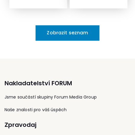
mezinárodní teritoriální
vlastnictví a na ochranu
aktivní členkou
studia na Metropolitní
osobních údajůV roce
Společnosti pro výživu. Je
univerzitě v Praze.
2002 dokončila
spoluautorkou knihy
Získala praxi v advokátní
magisterské studium na
Receptury ze soutěží
kanceláři a později
Západočeské univerzitě
školních jídelen, přispívá
Zobrazit seznam
nastoupila do soukromé
v Plzni a v roce 2004 zde
na portálech jidelny.cz,
společnosti jako firemní
obhájila rigorózní práci.
svetpotravin.cz, působí v
právník. Nyní se ve
Pětileté inženýrské
redakční radě časopisu
společnosti Accace
studium na Provozně-
Výživa a potraviny -
věnuje pracovnímu a
ekonomické fakultě
Zpravodaj pro školní
zdravotnickému právu,
České zemědělské
stravování. Věnuje se i
ochraně osobních údajů
univerzity ukončila v roce
edukační a lektorské
a závazkovému právu.
2010. V roce 2014
činnosti.
úspěšně absolvovala
Nakladatelství FORUM
dvouletý kurz
„Oceňování podniků“ na
Institutu oceňování
Jsme součástí skupiny Forum Media Group
majetku při Vysoké škole
ekonomické v Praze. V
Naše znalosti pro váš úspěch
advokacii se pohybuje
od roku 2002 nejprve
Zpravodaj
jako advokátní
koncipient a později, od
roku 2006 jako