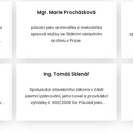
Mgr. Marie Procházková
a
působí jako archivářka a metodička
spisové služby ve Státním oblastním
s
ní
archivu v Praze.
R.
n
Ing. Tomáš Sklenář
Spoluautor stavebního zákona v části
územní plánování, jeho novel a prováděcí
v
vyhlášky č. 500/2006 Sb. Působil jako
a
ředitel odboru územního plánování
d
Ministerstva pro místní rozvoj.V současné
 V
době je poradcem ministryně pro místní
a
rozvoj, je zkušebním komisařem pro
s