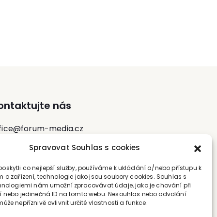
akcí Svazu spedice a logistiky ČR (SSL),
etně aktivní účasti v rámci právních klubů
SL. V oboru přepravního práva také již od
roku 2006 publikuje a věnuje se
přednáškové činnosti jak v České
republice, tak v zahraničí.
ontaktujte nás
fice@forum-media.cz
Spravovat Souhlas s cookies
l.: +420 251 115 576
bil: +420 603 248 054
skytli co nejlepší služby, používáme k ukládání a/nebo přístupu k
 o zařízení, technologie jako jsou soubory cookies. Souhlas s
hnologiemi nám umožní zpracovávat údaje, jako je chování při
 nebo jedinečná ID na tomto webu. Nesouhlas nebo odvolání
že nepříznivě ovlivnit určité vlastnosti a funkce.