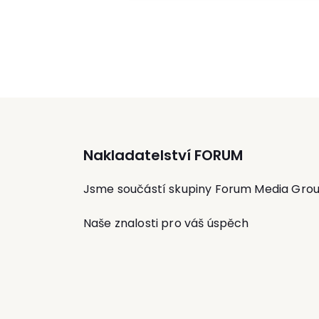
University College London, Moskevské
státní univerzitě a na Státním institutu
ruského jazyka v Moskvě. Odborně se
zaměřuje na zahraniční a vnitřní politik
post-sovětských zemí.
Nakladatelství FORUM
Jsme součástí skupiny Forum Media Gro
Naše znalosti pro váš úspěch