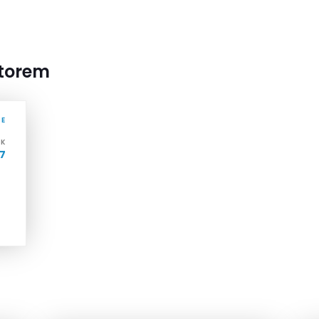
utorem
CE
IK
17