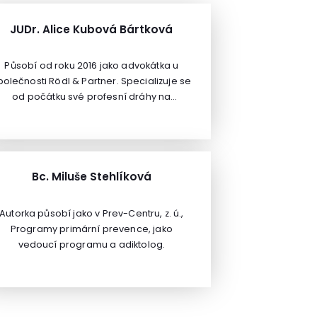
JUDr. Alice Kubová Bártková
Působí od roku 2016 jako advokátka u
polečnosti Rödl & Partner. Specializuje se
od počátku své profesní dráhy na
problematiku přepravního práva v rámci
vnitrostátních a mezinárodních přeprav
ákladu.V letech 2003 až 2004 absolvovala
roční studijní postgraduální program
evropských studií na Europa Kolleg,
Bc. Miluše Stehlíková
Hamburg. Je zakladatelkou a tajemnicí
České společnosti pro dopravní právo
Autorka působí jako v Prev-Centru, z. ú.,
(ČSDP), dále je za Českou republiku
Programy primární prevence, jako
zapsána v síti právní pomoci IRU, je
vedoucí programu a adiktolog.
členkou Německé společnosti pro
opravní právo (Deutsche Gesellschaft für
Transportrecht - DGTR) a pravidelně se
účastní jejích odborných akcí. Za
polečnost Rödl & Partner se účastní také