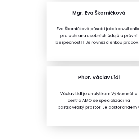
Mgr. Eva Škorničková
Eva Škorničková působí jako konzultantk
pro ochranu osobních údajů a právní
bezpečnost IT.Je rovněž členkou pracov
skupiny Úřadu vlády ČR k legislativě GDP
PhDr. Václav Lídl
Václav Lídl je analytikem Výzkumného
centra AMO se specializací na
postsovětský prostor. Je doktorandem 
oboru Mezinárodní teritoriální studia n
Institutu mezinárodních studií Fakulty
sociálních věd Univerzity Karlovy v Praze.
rámci studia absolvoval studijní stáž n