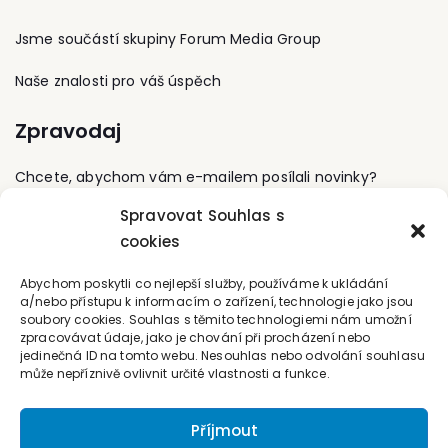
postavení a povinnosti
jednotek požární
Jsme součástí skupiny Forum Media Group
ochrany.
Naše znalosti pro váš úspěch
Zpravodaj
Chcete, abychom vám e-mailem posílali novinky?
Spravovat Souhlas s
Přihlaste se k odběru
cookies
Kontaktujte nás
Abychom poskytli co nejlepší služby, používáme k ukládání
a/nebo přístupu k informacím o zařízení, technologie jako jsou
soubory cookies. Souhlas s těmito technologiemi nám umožní
office@forum-media.cz
zpracovávat údaje, jako je chování při procházení nebo
jedinečná ID na tomto webu. Nesouhlas nebo odvolání souhlasu
Tel.: +420 251 115 576
může nepříznivě ovlivnit určité vlastnosti a funkce.
Mobil: +420 603 248 054
Příjmout