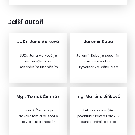
Další autoři
JUDr. Jana Volková
Jaromír Kuba
JUDr. Jana Volková je
Jaromír Kuba je soudním
metodičkou na
znalcem v oboru
Generálním finančním
kybernetika. Věnuje se
ředitelství oddělení
auditům kybernetické
DPH.JUDr. Jana Volková
bezpečnosti, IT forenzní
je metodičkou na
analýze, aktivně se
Generálním finančním
zabývá i vývojem
ředitelství oddělení DPH.
programů pro Windows a
Mgr. Tomáš Čermák
Ing. Martina Jiříková
Dříve pracovala v
Linux a problematikou
oddělení mezinárodního
webových aplikací se
Tomáš Čermák je
Lektorka se může
vymáhání v rámci zemí
zaměřením na webové
advokátem a působí v
pochlubit 18letou praxí v
EU a smluvních států
prezentace a jejich
advokátní kanceláři
celní správě, a to od
OECD s užitím daňového
soulad s legislativou. O
Weinhold Legal od roku
práce na hraničním
řádu. Ve své dosavadní
počítačové bezpečnosti
1999. Je vedoucím
přechodu, přes