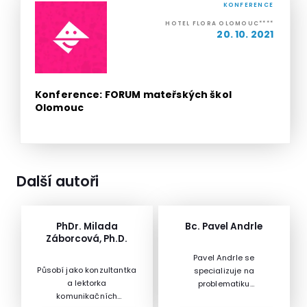
KONFERENCE
HOTEL FLORA OLOMOUC****
20. 10. 2021
Konference: FORUM mateřských škol
Olomouc
Další autoři
PhDr. Milada
Bc. Pavel Andrle
Záborcová, Ph.D.
Pavel Andrle se
Působí jako konzultantka
specializuje na
a lektorka
problematiku
komunikačních
krátkodobého trade