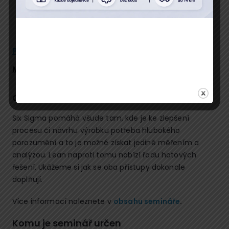
Popis
Program
Přednáší
Místo konání
Cíl semináře
Six Sigma pomáhá všude tam, kde je ke zlepšení
procesu či návrhu výrobku potřeba hlubokého
porozumění a to je možné získat jedině měřením a
analýzou. Lean naproti tomu nabízí řadu hotových
řešení. Ukážeme si jak se oba přístupy dokonale
doplňují.
Více informací naleznete v
obsahu semináře
.
Komu je seminář určen