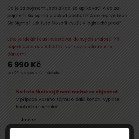
Co je za pojmem Lean a kde lze aplikovat? A co za
pojmem Six sigma a odkud pochází? A co teprve Lean
Six Sigma? Jak tuto filozofii využít v logistické praxi?
Léto je ideální čas investovat do svých znalostí. Při
objednávce nad 9 500 Kč vás navíc odměníme
dárkem!
6 990
Kč
bez DPH a expedičních nákladů.
Na toto školení již není možné se objednat.
V případě Vašeho zájmu o další konání vyplňte
kontaktní formulář.
Jméno