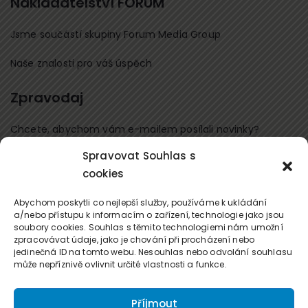
Nakladatelství FORUM
Jsme součástí skupiny Forum Media Group
Naše znalosti pro váš úspěch
Zpravodaj
Chcete, abychom vám e-mailem posílali novinky?
Spravovat Souhlas s
Přihlaste se k odběru
cookies
Kontaktujte nás
Abychom poskytli co nejlepší služby, používáme k ukládání
a/nebo přístupu k informacím o zařízení, technologie jako jsou
soubory cookies. Souhlas s těmito technologiemi nám umožní
office@forum-media.cz
zpracovávat údaje, jako je chování při procházení nebo
jedinečná ID na tomto webu. Nesouhlas nebo odvolání souhlasu
Tel.: +420 251 115 576
může nepříznivě ovlivnit určité vlastnosti a funkce.
Mobil: +420 603 248 054
Příjmout