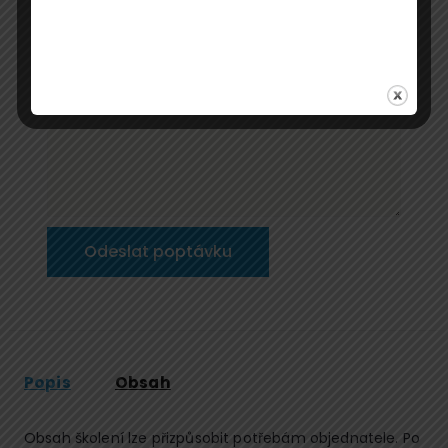
Popis
Obsah
Obsah školení lze přizpůsobit potřebám objednatele. Po