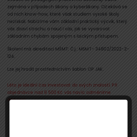
zejména v případech šikany a kyberšikany. Očekává se
od nich know-how, které však studiem vysoké školy
nezískali. Nabízíme vám základní praktický výcvik, který
vás zbaví strachu a naučí vás, jak se vyvarovat
základním chybám spojeným s laickým přístupem.
Školení má akreditaci MŠMT: Č.j.: MSMT- 34802/2022-2-
124.
Lze jej hradit prostřednictvím šablon OP JAK.
Léto je ideální čas investovat do svých znalostí. Při
objednávce nad 9 500 Kč vás navíc odměníme
dárkem!
Poptávka
Jméno a příjmení