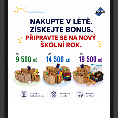
Název společnosti
IČO
E-mailová adresa
Telefon nebo mobil
Počet účastníků
Jaká je vaše představa o školení