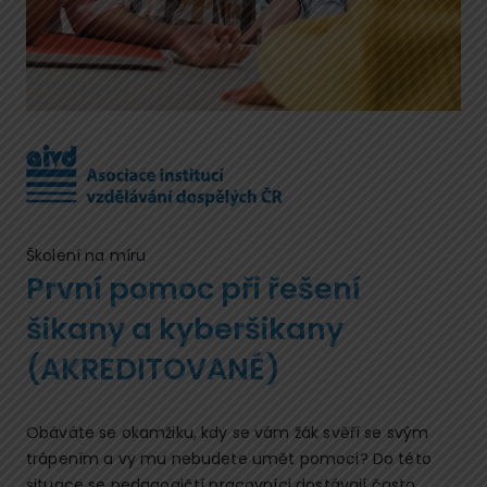
Školení na míru
První pomoc při řešení
šikany a kyberšikany
(AKREDITOVANÉ)
Obáváte se okamžiku, kdy se vám žák svěří se svým
trápením a vy mu nebudete umět pomoci? Do této
situace se pedagogičtí pracovníci dostávají často