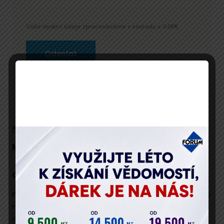
Vaše osobní údaje zpracováváme v souladu s GDPR.
Popis
Program
Přednáší
Místo konání
Cíl semináře
Požadavky kladené na dodavatele veřejných zakázek se
neustále mění. Podmínkou efektivní účasti dodavatele
v zadávacím řízení je jeho aktivní přístup, velmi dobrá