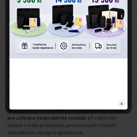
orientace na trhu veřejných zakázek a znalost
příslušných právních předpisů v jejich novelizované
podobě.
Cílem semináře
Veřejné zakázky pro dodavatele od 1.
1. 2014
je objasnit způsob, jak nastavit interní procesy
při vyhledávání vhodných veřejných zakázek, jak
připravit nabídku, která splní veškeré zákonné
požadavky zadavatele, a jak se bránit proti
diskriminačním zadávacím podmínkám
nebo
neoprávněnému vyloučení
z účasti v zadávacím řízení.
Prodiskutujeme nejběžnější vady zadávacích podmínek,
náležitosti procesu vysvětlení nejasnosti nabídky
dodavatele a důvody pro vyloučení uchazečů z účasti v
zadávacím řízení. Shrneme si také
pravomoci Úřadu
pro ochranu hospodářské soutěže
při zajišťování
důkazů v sídle společnosti, provozovnách i bytech
statutárních zástupců společnosti.