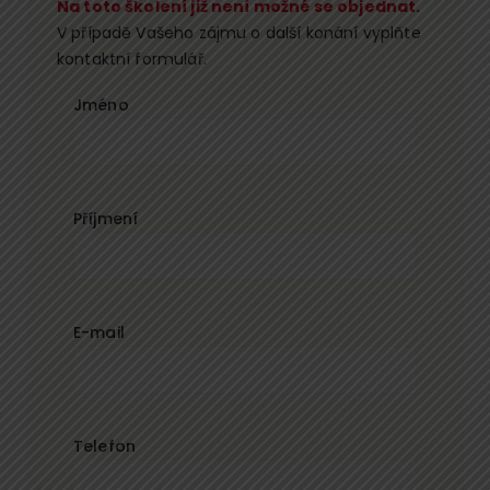
Na toto školení již není možné se objednat.
V případě Vašeho zájmu o další konání vyplňte
kontaktní formulář.
Jméno
Příjmení
E-mail
Telefon