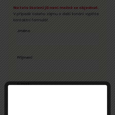
Na toto školení již není možné se objednat.
V případě Vašeho zájmu o další konání vyplňte
kontaktní formulář.
Jméno
Příjmení
E-mail
Telefon