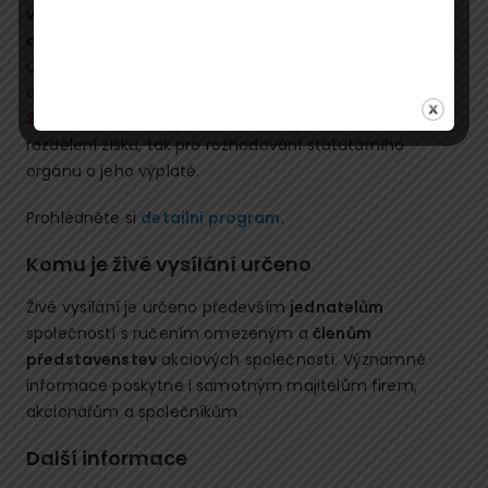
vlastního kapitálu
a dále s
postupem statutárních
orgánů při jeho následném vyplácení
. Účastníci si
udělají jasno v pravidlech, která stanoví zákon o
obchodních korporacích po
rozsáhlé novele od 1. 1.
2021
, a to jak pro rozhodování valné hromady o
rozdělení zisku, tak pro rozhodování statutárního
orgánu o jeho výplatě.
Prohlédněte si
detailní program
.
Komu je živé vysílání určeno
Živé vysílání je určeno především
jednatelům
společností s ručením omezeným a
členům
představenstev
akciových společností. Významné
informace poskytne i samotným majitelům firem,
akcionářům a společníkům.
Další informace