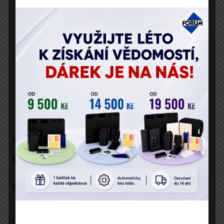
Vaše osobní údaje zpracováváme v souladu s GDPR.
Popis
Program
Přednáší
Místo konání
Cíl živého vysílání
Cílem živého vysílání je seznámit účastníky s
pravidly
rozdělování zisku a případně dalších položek