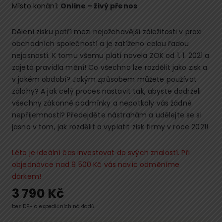
Místo konání:
Online – živý přenos
Dělení zisku patří mezi nejožehavější záležitosti v praxi
obchodních společností a je zatíženo celou řadou
nejasností. K tomu všemu platí novela ZOK od 1. 1. 2021 a
zajetá pravidla mění! Co všechno lze rozdělit jako zisk a
v jakém období? Jakým způsobem můžete používat
zálohy? A jak celý proces nastavit tak, abyste dodrželi
všechny zákonné podmínky a nepotkaly vás žádné
nepříjemnosti? Předejděte nástrahám a udělejte se si
jasno v tom, jak rozdělit a vyplatit zisk firmy v roce 2021!
Léto je ideální čas investovat do svých znalostí. Při
objednávce nad 9 500 Kč vás navíc odměníme
dárkem!
3 790
Kč
bez DPH a expedičních nákladů.