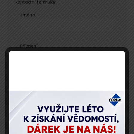
kontaktní formulář.
Jméno
Příjmení
E-mail
Telefon