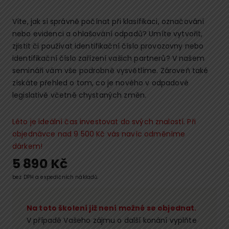
Víte, jak si správně počínat při klasifikaci, označování
nebo evidenci a ohlašování odpadů? Umíte vytvořit,
zjistit či používat identifikační číslo provozovny nebo
identifikační číslo zařízení vašich partnerů? V našem
semináři vám vše podrobně vysvětlíme. Zároveň také
získáte přehled o tom, co je nového v odpadové
legislativě včetně chystaných změn.
Léto je ideální čas investovat do svých znalostí. Při
objednávce nad 9 500 Kč vás navíc odměníme
dárkem!
5 890
Kč
bez DPH a expedičních nákladů.
Na toto školení již není možné se objednat.
V případě Vašeho zájmu o další konání vyplňte