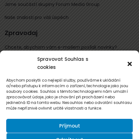
Jsme součástí skupiny Forum Media Group
Naše znalosti pro váš úspěch
Zpravodaj
Chcete, abychom vám e-mailem posílali novinky?
Spravovat Souhlas s
Přihlaste se k odběru
cookies
Kontaktujte nás
Abychom poskytli co nejlepší služby, používáme k ukládání
a/nebo přístupu k informacím o zařízení, technologie jako jsou
soubory cookies. Souhlas s těmito technologiemi nám umožní
office@forum-media.cz
zpracovávat údaje, jako je chování při procházení nebo
jedinečná ID na tomto webu. Nesouhlas nebo odvolání souhlasu
Tel.: +420 251 115 576
může nepříznivě ovlivnit určité vlastnosti a funkce.
Mobil: +420 603 248 054
Příjmout