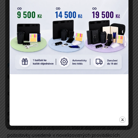
Vaše osobní údaje zpracováváme v souladu s GDPR.
Popis
Program
Přednáší
Místo konání
Cíl semináře
Cílem semináře je poskytnout
praktický přehled
povinností při nakládání s odpady s ohledem na
legislativní změny
zavedené tzv. infringementovou
novelou zákona o odpadech, které doplníme zejména o
požadavky uvedené v novelizovaných prováděcích