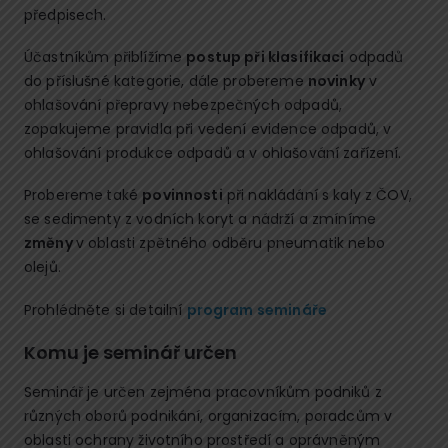
předpisech.
Účastníkům přiblížíme
postup při klasifikaci
odpadů
do příslušné kategorie, dále probereme
novinky
v
ohlašování přepravy nebezpečných odpadů,
zopakujeme pravidla při vedení evidence odpadů, v
ohlašování produkce odpadů a v ohlašování zařízení.
Probereme
také
povinnosti
při nakládání s kaly z ČOV,
se sedimenty z vodních koryt a nádrží a zmíníme
změny
v oblasti zpětného odběru pneumatik nebo
olejů.
Prohlédněte si detailní
program semináře
Komu je seminář určen
Seminář je určen zejména pracovníkům podniků z
různých oborů podnikání, organizacím, poradcům v
oblasti ochrany životního prostředí a oprávněným