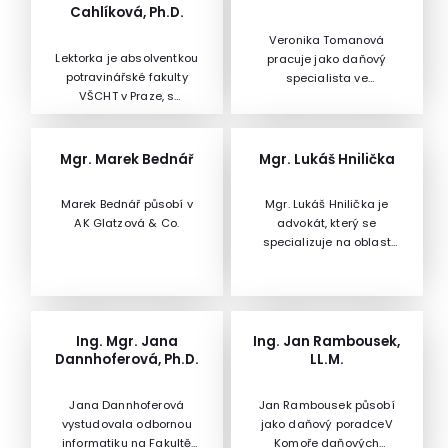
Cahlíková, Ph.D.
Veronika Tomanová
Lektorka je absolventkou
pracuje jako daňový
potravinářské fakulty
specialista ve
VŠCHT v Praze, s
společnosti zabývající
doktorským vzděláním v
se nájmem a prodejem
oboru technologie
nemovitostí.Působila
potravin zaměřeným na
několik let v daňovém
Mgr. Marek Bednář
Mgr. Lukáš Hnilička
systémy řízení
poradenství, jeden rok
bezpečnosti a
působila ve státní
Marek Bednář působí v
Mgr. Lukáš Hnilička je
jakosti. Podílí se na
správě na Generálním
AK Glatzová & Co.
advokát, který se
pedagogických
finančním ředitelství
specializuje na oblast
aktivitách Ústavu
jako metodik DPH. Kromě
komunálního práva, tedy
konzervace potravin a
školicí činnosti v oblasti
na poskytování právních
technologie masa
daní také publikuje
služeb obcím. S tím se
VŠCHT v Praze. Je
odborné články pro
nerozlučně pojí téměř
autorkou/spoluautorkou
laickou veřejnost.
každodenní práce se
Ing. Mgr. Jana
Ing. Jan Rambousek,
odborných publikací a
zákonem o svobodném
Dannhoferová, Ph.D.
LL.M.
studií k implementaci
přístupu k informacím.
systému HACCP. Od roku
Advokacii vykonává jako
2000 je lektorkou
Jana Dannhoferová
Jan Rambousek působí
společník advokátní
vzdělávacích akcí a
vystudovala odbornou
jako daňový poradceV
kanceláře - SHIELDS
auditorkou v oblasti
informatiku na Fakultě
Komoře daňových