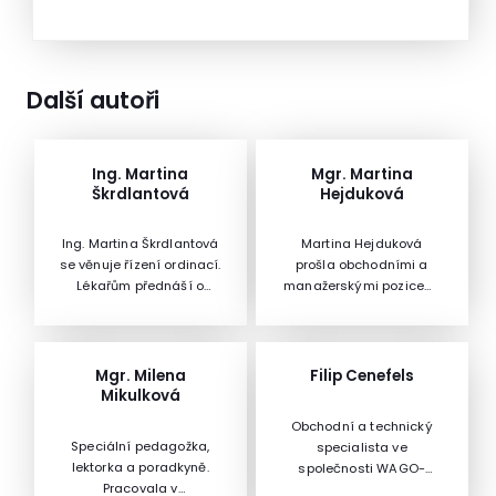
Další autoři
Ing. Martina
Mgr. Martina
Škrdlantová
Hejduková
Ing. Martina Škrdlantová
Martina Hejduková
se věnuje řízení ordinací.
prošla obchodními a
Lékařům přednáší o
manažerskými pozicemi
marketingu a
v nadnárodních i
managementu,
českých společnostech,
financích a cenových
dlouhodobě vedla
otázkách ve
obchodní týmy s
Mgr. Milena
Filip Cenefels
zdravotnictví. Její
celorepublikovou
Mikulková
specializací jsou
působností: Kiss 98 FM,
Obchodní a technický
kalkulace cen. Má
Ringier, HBO a UPS, byla
Speciální pedagožka,
specialista ve
bohaté zkušenosti z
generální ředitelkou
lektorka a poradkyně.
společnosti WAGO-
praxe a je konzultantem
společnosti Albatros.
Pracovala v
Elektro spol. s r.o,