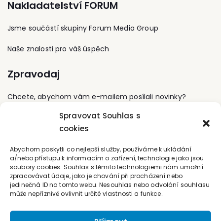
Nakladatelství FORUM
nákupních a obchodních
týmů.
Jsme součástí skupiny Forum Media Group
Naše znalosti pro váš úspěch
Zpravodaj
Chcete, abychom vám e-mailem posílali novinky?
Spravovat Souhlas s
Přihlaste se k odběru
cookies
Kontaktujte nás
Abychom poskytli co nejlepší služby, používáme k ukládání
a/nebo přístupu k informacím o zařízení, technologie jako jsou
soubory cookies. Souhlas s těmito technologiemi nám umožní
office@forum-media.cz
zpracovávat údaje, jako je chování při procházení nebo
jedinečná ID na tomto webu. Nesouhlas nebo odvolání souhlasu
Tel.: +420 251 115 576
může nepříznivě ovlivnit určité vlastnosti a funkce.
Mobil: +420 603 248 054