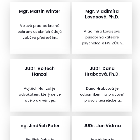
Mgr. Martin Winter
Mgr. Vladimíra
Lovasová, Ph.D.
Ve své praxi se kromě
Vladimíra Lovasová
ochrany osobních údajů
působí na katedře
zabývá především
psychologie FPE ZČU v
obchodním a
Plzni, kde vyučuje
korporátním
předměty: základy
právemMartin Winter
psychopatologie pro
působí jako advokát v
učitele, sociální
Praze. Právní služby
JUDr. Vojtěch
JUDr. Dana
psychologie, základy
poskytuje předním
Hanzal
Hrabcová, Ph.D.
psychodiagnostiky a
českým a mezinárodním
psychologie rodiny. Je
společnostem, a to jak
Vojtěch Hanzal je
Dana Hrabcová je
autorkou, či
v rámci nejrůznějších
advokátem, který se ve
odborníkem na pracovní
spoluautorkou tří
transakcí, tak i při
své praxi věnuje
právo v teoretické a
monografií a řady
každodenním výkonu
pracovnímu právu,
zejména aplikační
odborných článků. V
podnikatelských aktivit
obchodnímu právu a
rovině.Působí na Katedře
rámci projektové činnosti
jeho klientů.
oblasti compliance.
pracovního práva a
je kontinuálně v kontaktu
Vojtěch vystudoval právo
sociálního zabezpečení
Ing. Jindřich Pater
JUDr. Jan Vidrna
s učiteli i žáky všech
(Mgr., JUDr.) na Právnické
Právnické fakulty
stupňů škol. Spolupracuje
fakultě Univerzity Karlovy
Masarykovy univerzity v
s komerčními subjekty,
Jindřich Pater je
Jan Vidrna je