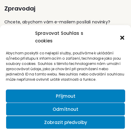
advokátní komorou.
Zpravodaj
Vedle obecných otázek
individuálního
pracovního práva se
Chcete, abychom vám e-mailem posílali novinky?
specializuje zejména na
problematiku
Spravovat Souhlas s
Přihlaste se k odběru
odměňování závislé
cookies
práce, kolektivního
pracovního práva a
Kontaktujte nás
Abychom poskytli co nejlepší služby, používáme k ukládání
sociálního dialogu v
a/nebo přístupu k informacím o zařízení, technologie jako jsou
teorii a praxi. Je autorkou
soubory cookies. Souhlas s těmito technologiemi nám umožní
office@forum-media.cz
a spoluautorkou řady
zpracovávat údaje, jako je chování při procházení nebo
odborných článků a
jedinečná ID na tomto webu. Nesouhlas nebo odvolání souhlasu
publikací.
Tel.: +420 251 115 576
může nepříznivě ovlivnit určité vlastnosti a funkce.
Mobil: +420 603 248 054
Příjmout
Odmítnout
Zobrazit předvolby
© 2026 Nakladatelství Forum, s.r.o.