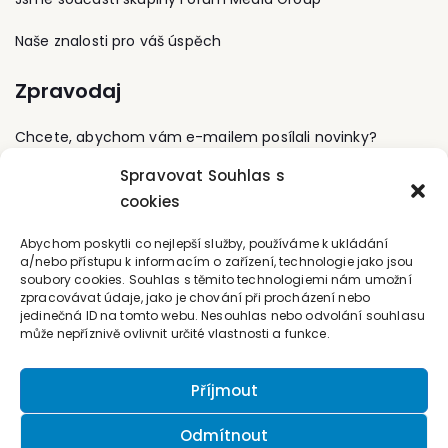
registrovaným
hodnotitelem
Naše znalosti pro váš úspěch
Technologické
agentury ČR a zároveň
Zpravodaj
se podílel na
vyhodnocování
projektů
Chcete, abychom vám e-mailem posílali novinky?
financovaných ERDF.
Má rozsáhlou
Spravovat Souhlas s
Přihlaste se k odběru
zkušenost
cookies
s programem
Erasmus+, OP VVV a
Kontaktujte nás
Abychom poskytli co nejlepší služby, používáme k ukládání
mnoha dalších.
a/nebo přístupu k informacím o zařízení, technologie jako jsou
soubory cookies. Souhlas s těmito technologiemi nám umožní
office@forum-media.cz
zpracovávat údaje, jako je chování při procházení nebo
jedinečná ID na tomto webu. Nesouhlas nebo odvolání souhlasu
Tel.: +420 251 115 576
může nepříznivě ovlivnit určité vlastnosti a funkce.
Mobil: +420 603 248 054
Příjmout
Odmítnout