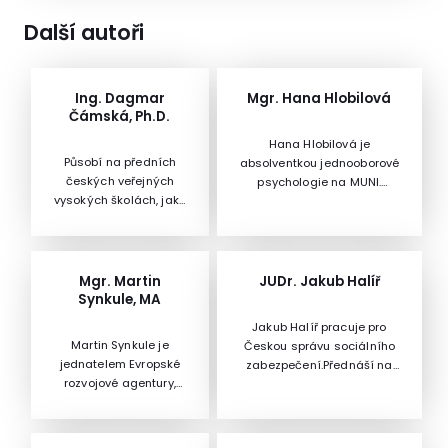
Další autoři
Ing. Dagmar
Mgr. Hana Hlobilová
Čámská, Ph.D.
Hana Hlobilová je
Působí na předních
absolventkou jednooborové
českých veřejných
psychologie na MUNI.
vysokých školách, jako
Absolvovala kompletní kurz
Vysoká škola
krizové intervence, kurz
ekonomická v Praze a
diagnostiky schopností a
České vysoké učení
dovedností v oblasti čtení
technické.Svou
a psaní, kurz práce s
Mgr. Martin
JUDr. Jakub Halíř
pedagogickou,
terapeutickým pískovištěm.
Synkule, MA
vědeckovýzkumnou a
Čerpá ze své praxe školní
Jakub Halíř pracuje pro
publikační činnost
psycholožky na ZŠ a z
Martin Synkule je
Českou správu sociálního
zaměřuje na
praxe v krizovém Centru
jednatelem Evropské
zabezpečení.Přednáší na
korporátní finance,
Annabell pro lidi s
rozvojové agentury,
Právnické fakultě
využití dat pro řízení
poruchami příjmu potravy.
s.r.o.Mgr. Martin
Masarykovy univerzity, kde
podniku a oceňování
V současnosti aktivně
Synkule, MA je
se zabývá zejména právem
podniku. Je autorkou
spolupracuje s online
jednatelem Evropské
sociálního zabezpečení.
téměř dvou desítek