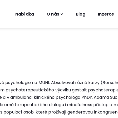
Nabídka
O nás
Blog
Inzerce
vé psychologie na MUNI. Absolvoval různé kurzy (Rorsc
em psychoterapeutického výcviku gestalt psychoterapie 
le a v ambulanci klinického psychologa PhDr. Adama Suc
á kromě terapeutického dialogu i mindfulness přístup a 
 populací osob, které prožívají genderovou inkongruenc