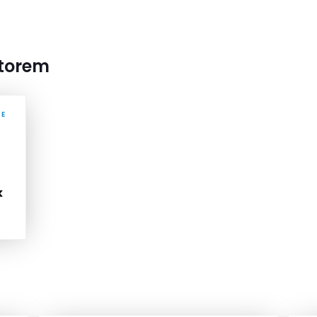
utorem
CE
k