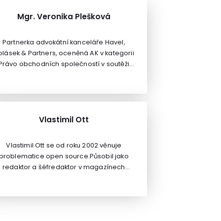
Mgr. Veronika Plešková
Partnerka advokátní kanceláře Havel,
olásek & Partners, oceněná AK v kategorii
Právo obchodních společností v soutěži
firma roku 2016.
Vlastimil Ott
Vlastimil Ott se od roku 2002 věnuje
problematice open source.Působil jako
redaktor a šéfredaktor v magazínech
LinuxEXPRES, OpenOffice.cz, AbcLinuxu.cz,
publikoval také v časopisech Chip,
omputer a dalších. Je spoluautorem knih
o operačních systémech Mandriva Linux,