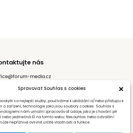
Ubuntu, napsal knihu o kancelářské
plikaci LibreOffice Writer. Od roku 2009 je
editelem obecně prospěšné společnosti
Liberix, která propaguje open source. Je
jednatelem společnosti WP-admin.cz,
která spravuje firemní webové stránky
postavené na open-source redakčním
systému WordPress.
ontaktujte nás
fice@forum-media.cz
Spravovat Souhlas s cookies
l.: +420 251 115 576
bil: +420 603 248 054
skytli co nejlepší služby, používáme k ukládání a/nebo přístupu k
 o zařízení, technologie jako jsou soubory cookies. Souhlas s
hnologiemi nám umožní zpracovávat údaje, jako je chování při
 nebo jedinečná ID na tomto webu. Nesouhlas nebo odvolání
že nepříznivě ovlivnit určité vlastnosti a funkce.