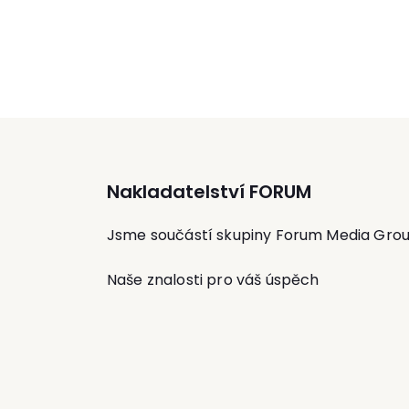
spotřebního materiálu. Je členem komi
pro kategorizaci a úhradovou regulaci
zdravotnických prostředků při Ministerst
zdravotnictví a v roce 2018 byl Vládou
České republiky jmenován členem dozor
rady Všeobecné zdravotní pojišťovny Č
Nakladatelství FORUM
Jsme součástí skupiny Forum Media Gro
Naše znalosti pro váš úspěch