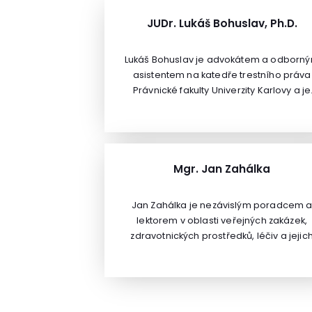
JUDr. Lukáš Bohuslav, Ph.D.
Lukáš Bohuslav je advokátem a odborn
asistentem na katedře trestního práva
Právnické fakulty Univerzity Karlovy a je
tvůrcem několika desítek Compliance
programů.Tématem trestní odpovědnos
právnických osob se ve své praxi
dlouhodobě zabývá, pravidelně na tot
téma přednáší, dobře zná konkrétní
Mgr. Jan Zahálka
problémy ve firmách. Obahjuje právnic
osoby v trestním řízení. Je autorem či
Jan Zahálka je nezávislým poradcem 
spoluautorem několika monografií či
lektorem v oblasti veřejných zakázek,
vysokošloských učebnic v dané oblasti. 
zdravotnických prostředků, léčiv a jejic
úhrad. Z pozice zadavatele se podílel n
zakázkách s hodnotou více než 1,3 miliar
Kč, nyní již 8 let pomáhá převážně
dodavatelům zdravotnických technologií