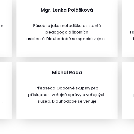
Mgr. Lenka Polášková
ým
Působila jako metodička asistentů
pedagoga a školních
H
asistentů. Dlouhodobě se specializuje na
oblast výkladu školského zákona a
ti
souvisejících právních předpisů, oblast
managementu škol a školní dokumentace,
o
projektů v MŠ, aplikace inkluzivního
vzdělávání v prostředí MŠ a na
Michal Rada
ké
problematiku osobnostního rozvoje učitelů
MŠ. Je držitelkou mezinárodního ocenění
a
Předseda Odborné skupiny pro
eTwinning label za projekt "Moje město,
přístupnost veřejné správy a veřejných
.
moje škola". V rámci magisterského studia
h
služeb. Dlouhodobě se věnuje
se specializovala na oblast propagace
a
eGovernmentu a modernizaci veřejné
a využití nástrojů marketingové
dy
správy na národní i evropské úrovni.Stál u
komunikace v praxi škol. Je autorkou řady
zrodu klíčových projektů eGovernmentu,
C
odborných publikací pro pedagogické
 a
jako jsou základní registry, je jedním z
pracovníky, například publikace Manuál