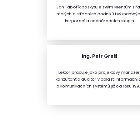
Jan Tábořík poskytuje svým klientům z ř
malých a středních podniků i významný
korporací a nadnárodních skupin
komplexní právní služby zejména v oblas
občanského, obchodního a finančního
právaSvým klientům asistuje v oblasti
smluvní agendy, sporné agendy a v do
neustále vzrůstající legislativní zátěže
Ing. Petr Grešl
zejména v oblasti souladu s právními
předpisy (compliance). V oblasti GDPR 
Lektor pracuje jako projektový manažer
zaměřuje na komplexní poradenství
konzultant a auditor v oblasti informační
zejména malým a středním podnikům. 
a komunikačních systémů již od roku 199
zásadní hodnoty považuje vysokou
Díky práci jako OSVČ měl možnost
odbornost, silný znalostní základ, jakož 
nahlédnout na práci projektového
schopnost přizpůsobení řešení konkrétn
manažera jak ze strany vlastního veden
požadavkům klienta a okolnostem
projektu, tak i z pohledu auditora, který
případu.
přichází až po jeho realizaci. Díky těmt
zkušenostem se mu daří nalézt rovnová
mezi potřebami organizace a