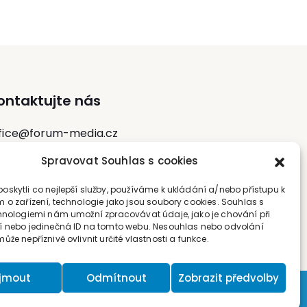
ontaktujte nás
fice@forum-media.cz
Spravovat Souhlas s cookies
l.: +420 251 115 576
bil: +420 603 248 054
skytli co nejlepší služby, používáme k ukládání a/nebo přístupu k
 o zařízení, technologie jako jsou soubory cookies. Souhlas s
hnologiemi nám umožní zpracovávat údaje, jako je chování při
 nebo jedinečná ID na tomto webu. Nesouhlas nebo odvolání
že nepříznivě ovlivnit určité vlastnosti a funkce.
íjmout
Odmítnout
Zobrazit předvolby