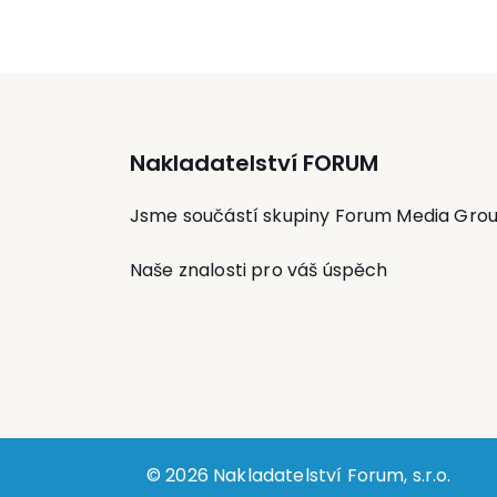
byrokratizací celého procesu řízení
projektu. Lektor má mezinárodní certifika
v řízení projektů dle standardu PRINCE2™
Nakladatelství FORUM
Jsme součástí skupiny Forum Media Gro
Naše znalosti pro váš úspěch
© 2026 Nakladatelství Forum, s.r.o.