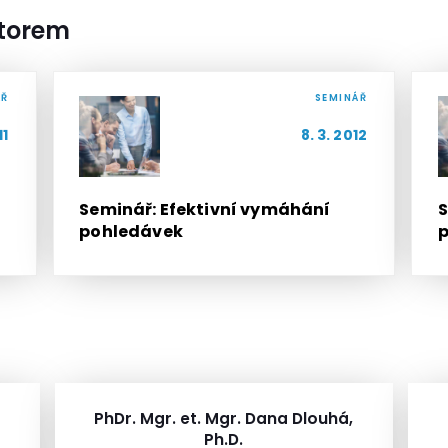
utorem
ÁŘ
SEMINÁŘ
11
8. 3. 2012
Seminář: Efektivní vymáhání
S
pohledávek
p
PhDr. Mgr. et. Mgr. Dana Dlouhá,
Ph.D.