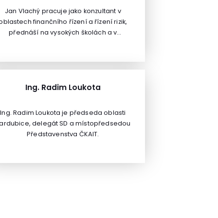
Jan Vlachý pracuje jako konzultant v
oblastech finančního řízení a řízení rizik,
přednáší na vysokých školách a v
postgraduálních kursech.Má rozsáhlou
odbornou praxi, zahrnující řídící pozice
v českých a zahraničních finančních
institucích a implementaci projektů pro
veřejnou i soukromou sféru. Je autorem
Ing. Radim Loukota
řady článků v recenzovaných odborných
časopisech a tří monografií, vydaných v
Ing. Radim Loukota je předseda oblasti
tuzemsku a v Německu.
ardubice, delegát SD a místopředsedou
Představenstva ČKAIT.