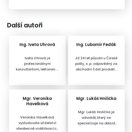
Další autoři
Ing. Iveta Uhrová
Ing. Lubomír Fedák
Iveta Uhrová je
Již 24 let působí u České
profesionálnym
pošty, s. p. odpovědný za
konzultantom, lektorom a
obchodní část produktů
koučom - odborníkom v
Hybridní pošty,
oblasti efektívneho
především tedy tisk a
riadenia firiem, procesov
obálkování. Podílel se na
a ľudí.Má 15 ročnú prax v
tvorbě projektů jako
oblasti personálneho
PohledniceOnline nebo
Mgr. Veronika
Mgr. Lukáš Hnilička
manažmentu, z toho viac
Konverzní pošta, která
Havelková
ako 10 rokov pôsobila na
poslední dobou silně
Mgr. Lukáš Hnilička je
manažérskych
nabývá na důležitosti.
Veronika Havelková
advokát, který se
pozíciách. Zodpovedala
Přispívá k digitalizaci
vystudovala učitelství
specializuje na oblast
za personálnu stratégiu
odesilatelů zásilek, které
všeobecně vzdělávacích
komunálního práva, tedy
a politiku, plán
musí být z principu nebo