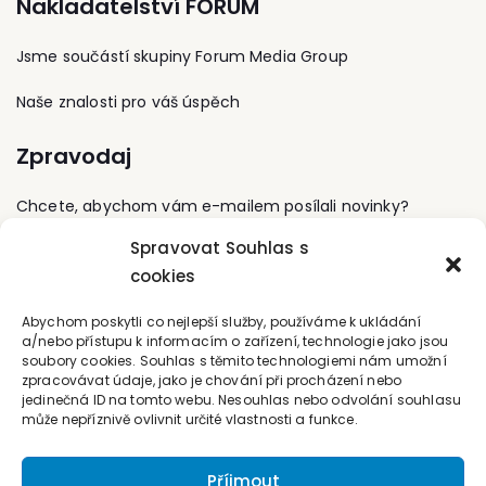
Nakladatelství FORUM
úspešne absolvovala
Prague). Je také autorem
zajímavé projekty, bránit
akreditovaný kurz
řady odborných
práva obcí v různých
Systemický manažment
publikací. Působil ve
Jsme součástí skupiny Forum Media Group
řízeních před soudy,
a koučovanie a získala
funkci marketingového
zajišťovat uzavírání
osvedčenie kouča s
manažera a obchodního
velkých stavebních
Naše znalosti pro váš úspěch
celoštátnou platnosťou.
ředitele v nadnárodních
veřejnoprávních smluv či
společnostech.
vystupovat na
Zpravodaj
zastupitelstvech svých
klientů.
Chcete, abychom vám e-mailem posílali novinky?
Spravovat Souhlas s
Přihlaste se k odběru
cookies
Kontaktujte nás
Abychom poskytli co nejlepší služby, používáme k ukládání
a/nebo přístupu k informacím o zařízení, technologie jako jsou
soubory cookies. Souhlas s těmito technologiemi nám umožní
office@forum-media.cz
zpracovávat údaje, jako je chování při procházení nebo
jedinečná ID na tomto webu. Nesouhlas nebo odvolání souhlasu
Tel.: +420 251 115 576
může nepříznivě ovlivnit určité vlastnosti a funkce.
Mobil: +420 603 248 054
Příjmout