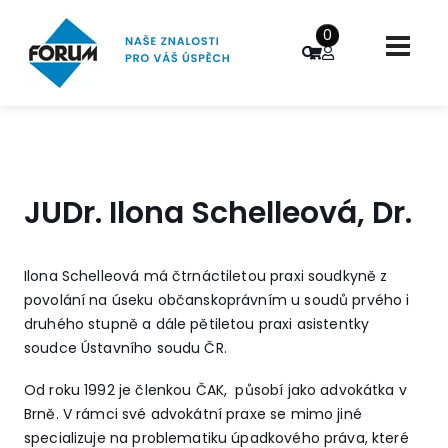
0
JUDr. Ilona Schelleová, Dr.
Ilona Schelleová má čtrnáctiletou praxi soudkyně z
povolání na úseku občanskoprávním u soudů prvého i
druhého stupně a dále pětiletou praxi asistentky
soudce Ústavního soudu ČR.
Od roku 1992 je členkou ČAK, působí jako advokátka v
Brně. V rámci své advokátní praxe se mimo jiné
specializuje na problematiku úpadkového práva, které