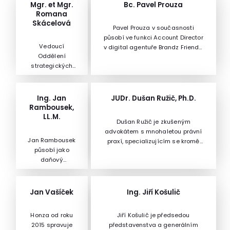
Mgr. et Mgr.
Bc. Pavel Prouza
Romana
Skácelová
Pavel Prouza v současnosti
působí ve funkci Account Director
Vedoucí
v digital agentuře Brandz Friendz,
Oddělení
specializované na sociální
strategických
sítě.Má za sebou 10 let praxe v
analýz a právní
oblasti Media Professionals na
podpory - ÚOHS
vedoucích pozicích, specializuje
se na nové trendy v oblasti hi-
Ing. Jan
JUDr. Dušan Ružič, Ph.D.
tech a online marketingu. Své
Rambousek,
zkušenosti uplatňuje také při
LL.M.
Dušan Ružič je zkušeným
navrhování konceptů komunikace
advokátem s mnohaletou právní
a aplikací pro Facebook.
Jan Rambousek
praxí, specializujícím se kromě
působí jako
obecného smluvního práva také
daňový
na právo nemovitostí včetně
poradceV
souvisejících práv zástavních,
Komoře
právo obchodní, pracovní, právo
daňových
veřejných zakázek či právo
Jan Vašíček
Ing. Jiří Košulič
poradců
stavební.Dále působí také jako
zastává funkci
rozhodce Rozhodčího soudu při
Honza od roku
Jiří Košulič je předsedou
vedoucího
Hospodářské komoře České
2015 spravuje
představenstva a generálním
sekce DPH, dále
republiky a Agrární komoře České