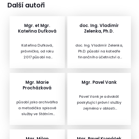
Další autoři
Mgr. et Mgr.
doc. Ing. Vladimír
Kateřina Dufková
Zelenka, Ph.D.
Kateřina Dufková,
doc. Ing. Vladimír Zelenka,
právnička, od roku
Ph.D. působí na katedře
2017 působí na
finančního účetnictví a
Ministerstvu školství,
auditingu na Vysoké škole
mládeže a
ekonomické v Praze, kde je
tělovýchovy, nejdříve
přednášejícím a garantem
na odboru právním a
předmětů „Konsolidovaná
Mgr. Marie
Mgr. Pavel Vank
správním, nyní jako
účetní závěrka“, „Pokročilé
Procházková
vedoucí oddělení
účetnictví“, „Účetnictví
Pavel Vank je advokát
podpory pracovníků v
bank a vykazování
působí jako archivářka
poskytující právní služby
regionálním školství,
finančních nástrojů“ a
a metodička spisové
zejména v oblasti
kde se zaměřuje na
„Koncepční východiska a
služby ve Státním
školského, pracovního a
kvalifikaci
standardizace účetnictví
oblastním archivu v
trestního práva. V oblasti
pedagogických
veřejného sektoru“.Člen
Praze.
školského práva se dále
pracovníků, jejich
Výkonného výboru Komory
věnuje lektorské a
profesní přípravu a
auditorů ČR a předseda
přednáškové činnosti.
Mgr. Milan
Mgr. Pavel Kropáček