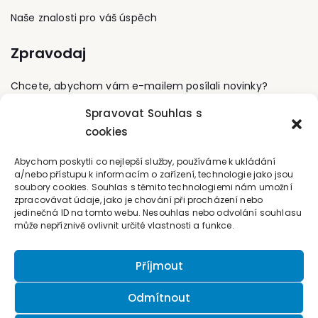
k otázkám v oblasti
Naše znalosti pro váš úspěch
zákona o veřejných
zakázkách a
Zpravodaj
koncesního zákona. V
rámci své
specializace na
Chcete, abychom vám e-mailem posílali novinky?
veřejné investování
řadu let intenzivně
Spravovat Souhlas s
přednáší a publikuje v
Přihlaste se k odběru
cookies
odborném tisku.
Kontaktujte nás
Abychom poskytli co nejlepší služby, používáme k ukládání
a/nebo přístupu k informacím o zařízení, technologie jako jsou
soubory cookies. Souhlas s těmito technologiemi nám umožní
office@forum-media.cz
zpracovávat údaje, jako je chování při procházení nebo
jedinečná ID na tomto webu. Nesouhlas nebo odvolání souhlasu
Tel.: +420 251 115 576
může nepříznivě ovlivnit určité vlastnosti a funkce.
Mobil: +420 603 248 054
Příjmout
Odmítnout