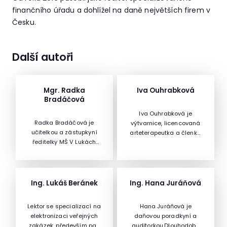
finančního úřadu a dohlížel na daně největších firem v
Česku.
Další autoři
Mgr. Radka
Iva Ouhrabková
Bradáčová
Iva Ouhrabková je
Radka Bradáčová je
výtvarnice, licencovaná
učitelkou a zástupkyní
arteterapeutka a členka
ředitelky MŠ V Lukách
České arteterapeutické
Rakovník. Zároveň
asociace, Sdružení
působí jako
českých výtvarných
ambasadorka programu
umělců a The
eTwinning v České
International Academy
Ing. Lukáš Beránek
Ing. Hana Juráňová
republice.
of Ceramics.Nabízí
intenzivní
Lektor se specializací na
Hana Juráňová je
sebezkušenostní kurzy,
elektronizaci veřejných
daňovou poradkyní a
skupinové a individuální
zakázek, především pak
auditorkou.Dlouhodobě