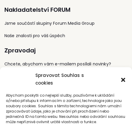
certifikaci budov BREEAM
Nakladatelství FORUM
či LEED, konzultanství
v oblasti úsporných
opatření a šetrný provoz
Jsme součástí skupiny Forum Media Group
komerčních budov.
Naše znalosti pro váš úspěch
Zpravodaj
Chcete, abychom vám e-mailem posílali novinky?
Spravovat Souhlas s
Přihlaste se k odběru
cookies
Kontaktujte nás
Abychom poskytli co nejlepší služby, používáme k ukládání
a/nebo přístupu k informacím o zařízení, technologie jako jsou
soubory cookies. Souhlas s těmito technologiemi nám umožní
office@forum-media.cz
zpracovávat údaje, jako je chování při procházení nebo
jedinečná ID na tomto webu. Nesouhlas nebo odvolání souhlasu
Tel.: +420 251 115 576
může nepříznivě ovlivnit určité vlastnosti a funkce.
Mobil: +420 603 248 054