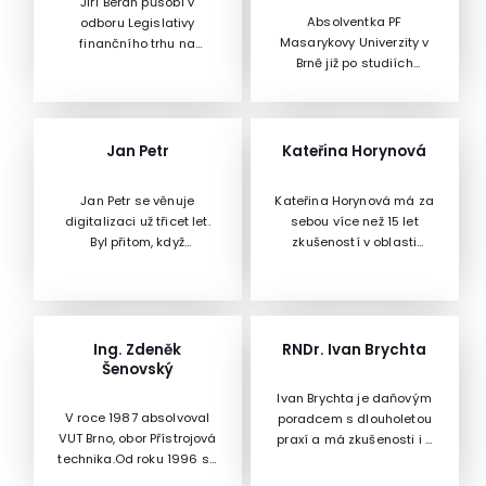
Jiří Beran působí v
Absolventka PF
odboru Legislativy
Masarykovy Univerzity v
finančního trhu na
Brně již po studiích
Ministerstvu financí
začala působit
ČR.Je vedoucím
na odboru školství,
oddělení Bankovnictví a
posléze se stala vedoucí
úvěry. Podílel se na
Odboru školství
tvorbě zákona o ochraně
Jan Petr
Kateřina Horynová
Krajského úřadu
spotřebitele.
Jihomoravského
Jan Petr se věnuje
Kateřina Horynová má za
kraje.Zaměřuje se
digitalizaci už třicet let.
sebou více než 15 let
zejména na
Byl přitom, když
zkušeností v oblasti
problematiku školské
Software602 prodal
Event
legislativy. Působí jako
stotisíc textových
Managementu.Kateřina
lektorka školského
editorů, byl prvním
Horynová má za sebou
zákona, zákona o
zaměstnancem a
více než 15 let zkušeností
pedagogických
zároveň ředitelem firmy
v oblasti Event
Ing. Zdeněk
RNDr. Ivan Brychta
pracovnících a zákoníku
EDITEL, která realizovala
Managementu. Je
Šenovský
práce. Díky této činnosti
projekty elektronické
zakladatelkou a
je více vnímavá k
Ivan Brychta je daňovým
bankovnictví a EDI. Byl
spolumajitelkou
problémům
V roce 1987 absolvoval
poradcem s dlouholetou
partnerem firmy Deloitte
agentury Event Arena,
pedagogických
VUT Brno, obor Přístrojová
praxí a má zkušenosti i z
pro Management
která byla založena v
pracovníků v Brně. Je
technika.Od roku 1996 se
auditorských
Consulting. Následně se
roce 2000. Zároveň
také autorkou řady
zabývá problematikou
společností.Publikační a