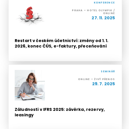
KONFERENCE
PRAHA – HOTEL OLYMPIK /
ONLINE
27. 11. 2025
Restart v českém účetnictví: změny od 1. 1.
2026, konec ČÚS, e-faktury, přeceňování
SEMINÁŘ
ONLINE – ŽIVÝ PŘENOS
29. 7. 2025
Záludnosti v IFRS 2025: závěrka, rezervy,
leasingy