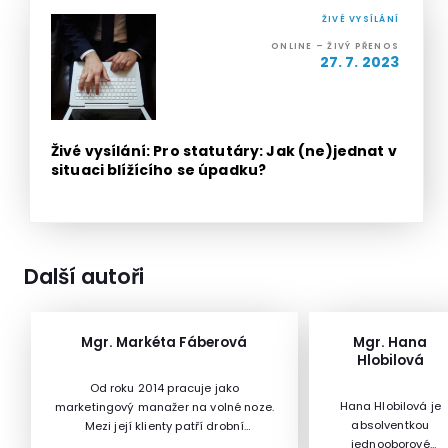
ŽIVÉ VYSÍLÁNÍ
ONLINE – ŽIVÝ PŘENOS
27. 7. 2023
Živé vysílání: Pro statutáry: Jak (ne)jednat v
situaci blížícího se úpadku?
Další autoři
Mgr. Markéta Fáberová
Mgr. Hana
Hlobilová
Od roku 2014 pracuje jako
Hana Hlobilová je
marketingový manažer na volné noze.
absolventkou
Mezi její klienty patří drobní
jednooborové
živnostníci, malé a střední firmy i