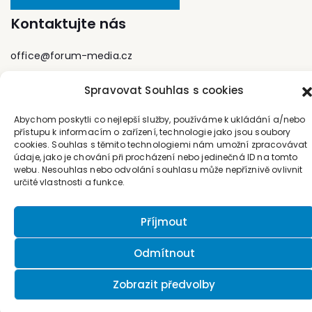
rektorem Vysoké
Kontaktujte nás
školy finanční a
správní v Praze.
Nyní působí jako
office@forum-media.cz
profesor na Fakultě
podnikatelské
Tel.: +420 251 115 576
Spravovat Souhlas s cookies
Vysokého učení
Mobil: +420 603 248 054
technického v Brně
a ve své kanceláři
Abychom poskytli co nejlepší služby, používáme k ukládání a/nebo
soudního znalce v
přístupu k informacím o zařízení, technologie jako jsou soubory
Praze. Je členem
cookies. Souhlas s těmito technologiemi nám umožní zpracovávat
vědeckých rad
údaje, jako je chování při procházení nebo jedinečná ID na tomto
vysokých škol,
webu. Nesouhlas nebo odvolání souhlasu může nepříznivě ovlivnit
určité vlastnosti a funkce.
autorem či
spoluautorem knih
© 2026 Nakladatelství Forum, s.r.o.
(„Počítačové právo“
Příjmout
„Internet a
paragrafy“, „Právo
informačních a
Odmítnout
telekomunikačních
systémů“, „Řízení
Zobrazit předvolby
rizik“, E-government
v českém právu“,