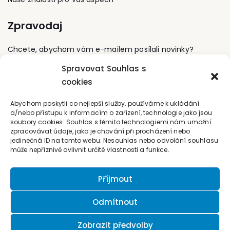
ve veřejné správě a v
neziskových
Zpravodaj
organizacích.
Chcete, abychom vám e-mailem posílali novinky?
Spravovat Souhlas s
Přihlaste se k odběru
cookies
Kontaktujte nás
Abychom poskytli co nejlepší služby, používáme k ukládání
a/nebo přístupu k informacím o zařízení, technologie jako jsou
soubory cookies. Souhlas s těmito technologiemi nám umožní
office@forum-media.cz
zpracovávat údaje, jako je chování při procházení nebo
jedinečná ID na tomto webu. Nesouhlas nebo odvolání souhlasu
Tel.: +420 251 115 576
může nepříznivě ovlivnit určité vlastnosti a funkce.
Mobil: +420 603 248 054
Příjmout
Odmítnout
Zobrazit předvolby