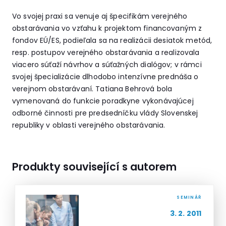
Vo svojej praxi sa venuje aj špecifikám verejného
obstarávania vo vzťahu k projektom financovaným z
fondov EÚ/ES, podieľala sa na realizácii desiatok metód,
resp. postupov verejného obstarávania a realizovala
viacero súťaží návrhov a súťažných dialógov; v rámci
svojej špecializácie dlhodobo intenzívne prednáša o
verejnom obstarávaní. Tatiana Behrová bola
vymenovaná do funkcie poradkyne vykonávajúcej
odborné činnosti pre predsedníčku vlády Slovenskej
republiky v oblasti verejného obstarávania.
Produkty související s autorem
SEMINÁŘ
3. 2. 2011