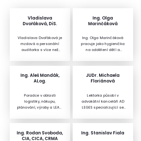
Vladislava
Ing. Olga
Dvořáková, DiS.
Marinčáková
Vladislava Dvořáková je
Ing. Olga Marinčáková
mzdová a personální
pracuje jako hygienička
auditorka s více než
na oddělení dětí a
25letou zkušeností se
mladistvých Krajské
zpracováním mezd a s
hygienické stanice
personalistikou.Působila
Jihomoravského kraje.
ve veřejném sektoru i v
Působila jako referentka
Ing. Aleš Mandák,
JUDr. Michaela
komerční sféře, kde
školního stravování (KrÚ
ALog.
Floriánová
spolupracovala se
JMK). Problematice výživy
společnostmi s 300-600
dětí a školního
Poradce v oblasti
Lektorka působí v
zaměstnanci. Má také
stravování se profesně
logistiky, nákupu,
advokátní kanceláři AD
zkušenosti se
věnuje řadu let. Je
plánování, výroby a LEAN,
LEGES specializující se
zpracováním vnitřních
nutriční terapeutkou a
člen Komory logistických
zejména na oblast práva
předpisů (pracovní řád,
aktivní členkou
auditorů, odborný lektor
obchodních společností.
mzdový předpis,
Společnosti pro výživu. Je
Logistické akademie.
Specializuje se zejména
zpracování platových
spoluautorkou knihy
Věnuje se projektovému
na akvizice, budování
Ing. Rodan Svoboda,
Ing. Stanislav Fiala
předpisů) a je
Receptury ze soutěží
řízení a reportingu v
holdingových struktur či
CIA, CICA, CRMA
certifikovaným mzdově-
školních jídelen, přispívá