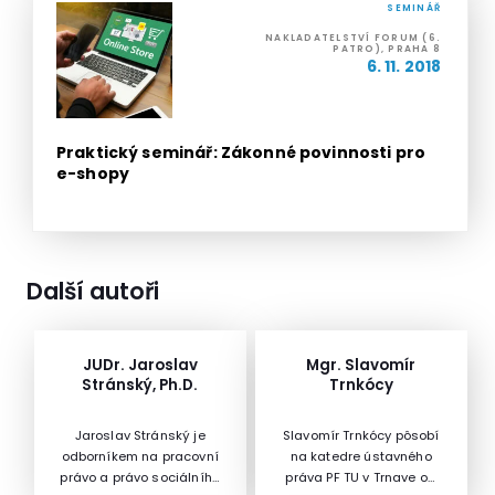
SEMINÁŘ
NAKLADATELSTVÍ FORUM (6.
PATRO), PRAHA 8
6. 11. 2018
Praktický seminář: Zákonné povinnosti pro
e-shopy
Další autoři
JUDr. Jaroslav
Mgr. Slavomír
Stránský, Ph.D.
Trnkócy
Jaroslav Stránský je
Slavomír Trnkócy pôsobí
odborníkem na pracovní
na katedre ústavného
právo a právo sociálního
práva PF TU v Trnave od