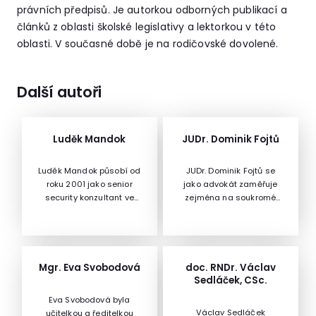
právních předpisů. Je autorkou odborných publikací a
článků z oblasti školské legislativy a lektorkou v této
oblasti. V současné době je na rodičovské dovolené.
Další autoři
Luděk Mandok
JUDr. Dominik Fojtů
Luděk Mandok působí od
JUDr. Dominik Fojtů se
roku 2001 jako senior
jako advokát zaměřuje
security konzultant ve
zejména na soukromé
společnosti AutoCont CZ,
právo. Věnoval se
a.s. Od začátku své
případům náhrady
profesní kariéry se
škody, stavebním
profiloval v oblasti
projektům i právu
bezpečnosti IT. V
společností. Jeho
Mgr. Eva Svobodová
doc. RNDr. Václav
posledních dvou letech
specialitou je
Sedláček, CSc.
se také účastnil
problematika
Eva Svobodová byla
výzkumných projektů
svěřenských fondů.
Václav Sedláček
učitelkou a ředitelkou