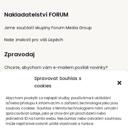
informací, řízení rizik,
poradců ve své
management služeb
poradenské firmě DRING
informačních
Nakladatelství FORUM
Consulting, zpracovává
technologií. S
a realizuje dotační
Nakladatelstvím Forum
projekty, facilituje,
Jsme součástí skupiny Forum Media Group
spolupracuje na pozici
přednáší, lektoruje, je
editora a autora
hlavním metodikem
publikace Nástroje IT
Naše znalosti pro váš úspěch
kurzů projektového řízení
manažera.
pro komerční subjekty i
Zpravodaj
pro státní sféru.
Hodnotitelka projektů z
řady operačních
Chcete, abychom vám e-mailem posílali novinky?
programů. Společnost
DRING Consulting působí
Spravovat Souhlas s
na trhu dotačního
Přihlaste se k odběru
cookies
poradenství od roku
2003. Součástí našeho
Kontaktujte nás
portfolia činností je
Abychom poskytli co nejlepší služby, používáme k ukládání
vyhledávání vhodných
a/nebo přístupu k informacím o zařízení, technologie jako jsou
dotačních zdrojů,
soubory cookies. Souhlas s těmito technologiemi nám umožní
office@forum-media.cz
zpracování žádostí o
zpracovávat údaje, jako je chování při procházení nebo
dotaci, realizace a
jedinečná ID na tomto webu. Nesouhlas nebo odvolání souhlasu
Tel.: +420 251 115 576
může nepříznivě ovlivnit určité vlastnosti a funkce.
supervize projektů,