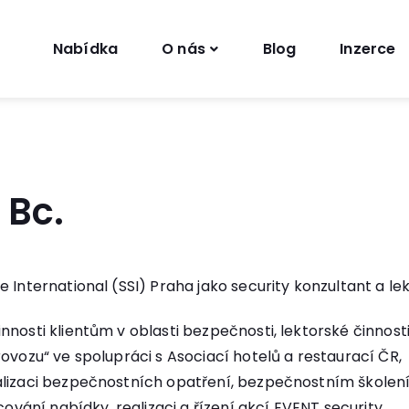
Nabídka
O nás
Blog
Inzerce
 Bc.
 International (SSI) Praha jako security konzultant a lek
nnosti klientům v oblasti bezpečnosti, lektorské činnost
provozu“ ve spolupráci s Asociací hotelů a restaurací 
lizaci bezpečnostních opatření, bezpečnostním školením
cování nabídky, realizaci a řízení akcí EVENT security.