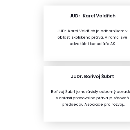
JUDr. Karel Voldřich
JUDr. Karel Voldřich je odborníkem v
oblasti školského práva. V rámci své
advokátní kanceláře AK
Voldřich&Nekvasilová poskytuje stovká
mateřských a základních škol právní serv
a poradenství.
JUDr. Bořivoj Šubrt
Bořivoj Šubrt je nezávislý odborný porad
v oblasti pracovního práva je zároveň
předsedou Asociace pro rozvoj
kolektivního vyjednávání a pracovních
vztahů.Je uznávaným autorem řady
odborných publikací a členem redakčn
rady časopisů Práce a mzda a Mzdová