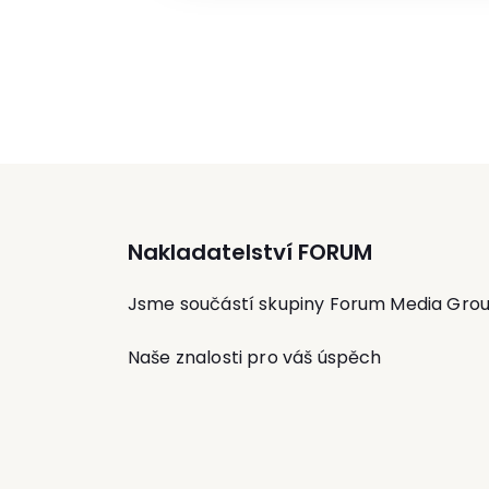
účetní. Účastní se jako člen expertního
týmu jmenovaného ministrem práce a
sociálních věcí přípravy velké koncepčn
novely zákoníku práce.
Nakladatelství FORUM
Jsme součástí skupiny Forum Media Gro
Naše znalosti pro váš úspěch