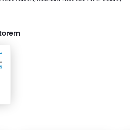
utorem
RZ
SA
15