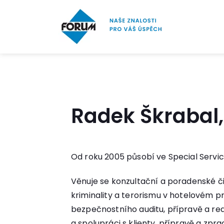
Radek Škrabal,
Od roku 2005 působí ve Special Service
Věnuje se konzultační a poradenské či
kriminality a terorismu v hotelovém 
bezpečnostního auditu, přípravě a rea
a spolupráci s klienty, přípravě a zpra