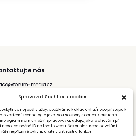
Londýně.
ontaktujte nás
fice@forum-media.cz
Spravovat Souhlas s cookies
l.: +420 251 115 576
bil: +420 603 248 054
skytli co nejlepší služby, používáme k ukládání a/nebo přístupu k
 o zařízení, technologie jako jsou soubory cookies. Souhlas s
hnologiemi nám umožní zpracovávat údaje, jako je chování při
 nebo jedinečná ID na tomto webu. Nesouhlas nebo odvolání
že nepříznivě ovlivnit určité vlastnosti a funkce.