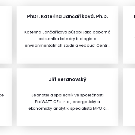
PhDr. Kateřina Jančaříková, Ph.D.
Kateřina Jančaříková působí jako odborná
asistentka katedry biologie a
environmentálních studií a vedoucí Centra
m
environmentálního vzdělávání a výchovy
is
Pedagogické fakulty Univerzity Karlovy v
Praze.Je autorkou řady publikací.
Jiří Beranovský
ce
Jednatel a společník ve společnosti
o
EkoWATT CZ s. r. o., energetický a
o 
ekonomický analytik, specialista MPO č.
072, fyzikální inženýr a certifikovaný
projektant pasivních domů, LEED Green
í
Associate, SB Tool CZ Consultant, odborný
asistent na Katedře ekonomiky,