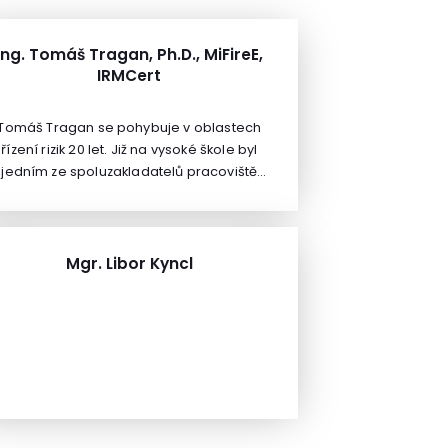
Ing. Tomáš Tragan, Ph.D., MiFireE,
IRMCert
Tomáš Tragan se pohybuje v oblastech
řízení rizik 20 let. Již na vysoké škole byl
jedním ze spoluzakladatelů pracoviště
Laboratoř výzkumu a managmentu rizik
(LabRisk) působící pod VŠB TUO. 15 let
pracuje pro makléřskou společnost
RENOMIA, a.s., lídra pojistného trhu s
Mgr. Libor Kyncl
mezinárodní působností, kde má na
starosti poradenství klíčovým klientů v
blastech analýzy a řízení rizik.Pečuje také
celkovou metodiku risk based přístupu ke
správě pojistných programů klíčových
klientů společnosti. Má kvalifikaci v řízení
rizik potvrzenou získáním certifikátu
Institution of Risk Management (THEIRM) v