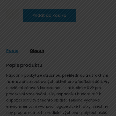
Nápadník
Přidat do košíku
učitelky
MŠ
množství
Popis
Obsah
Popis produktu
Nápadník poskytuje
stručnou, přehlednou a atraktivní
formou
přísun zábavných aktivit pro předškolní děti. Hry
a cvičení zároveň korespondují s aktuálním RVP pro
předškolní vzdělávání. Díky Nápadníku budete mít k
dispozici aktivity z těchto oblastí: Tělesná výchova,
environmentální výchova, logopedické hrátky, všechny
tipy pregramotností, mediální výchova i polytechnická