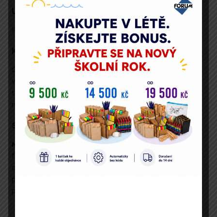
Ukázkové strany
Prolistujte si ukázkové číslo.
Komu je Nápadník určen
Čtrnáctideník
Nápadník učitelky MŠ
je určen
všem učitelkám a ředitelkám mateřských škol, dále
také vzdělávacím institucím pro děti předškolního a
mladšího školního věku.
Specifikace produktu
Nápadník vychází každých 14 dní
elektronicky ve
formátu A4 vyjma letních prázdnin. Každé číslo má 10
až 15 stran, je celobarevné a lze jej odebírat
prostřednictvím ročního předplatného. Každé číslo
přijde předplatiteli do jeho e-mailové schránky.