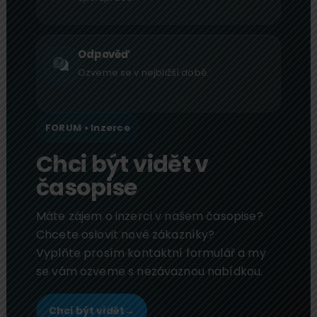
Odpověď
Ozveme se v nejbližší době.
FORUM • Inzerce
Chci být vidět v
časopise
Máte zájem o inzerci v našem časopise?
Chcete oslovit nové zákazníky?
Vyplňte prosím kontaktní formulář a my
se vám ozveme s nezávaznou nabídkou.
Chci být vidět
→