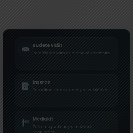
Budete vidět
Pomůžeme vám oslovit nové zákazníky.
Inzerce
Poradíme vám s formáty a umístěním.
Mediakit
Zašleme podklady a možnosti
spolupráce.