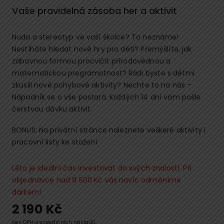
Vaše pravidelná zásoba her a aktivit
Nuda a stereotyp ve vaší školce? To neznáme!
Nestíháte hledat nové hry pro děti? Přemýšlíte, jak
zábavnou formou procvičit přírodovědnou a
matematickou pregramotnost? Rádi byste s dětmi
zkusili nové pohybové aktivity? Nechte to na nás –
Nápadník se o vše postará. Každých 14 dní vám pošle
čerstvou dávku aktivit.
BONUS: Na privátní stránce naleznete veškeré aktivity i
pracovní listy ke stažení
Léto je ideální čas investovat do svých znalostí. Při
objednávce nad 9 500 Kč vás navíc odměníme
dárkem!
2 190
Kč
bez DPH a expedičních nákladů.