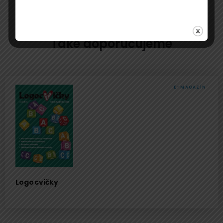
Také doporučujeme
E-MAGAZÍN
Logocvičky