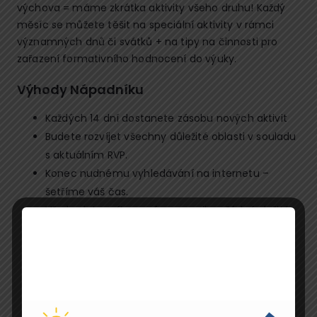
výchova = máme zkrátka aktivity všeho druhu! Každý
měsíc se můžete těšit na speciální aktivity v rámci
významných dnů či svátků + na tipy na činnosti pro
zařazení formativního hodnocení do výuky.
Výhody Nápadníku
Každých 14 dní dostanete zásobu nových aktivit
Budete rozvíjet všechny důležité oblasti v souladu
s aktuálním RVP.
Konec nudnému vyhledávání na internetu –
šetříme váš čas.
Vše budete mít ve svém e-mailu – žádné složité
vyhledávání.
Díky mutacím aktivit pro děti se SVP zapojíte celý
kolektiv.
Na privátní stránce naleznete veškeré aktivity i
pracovní listy ke stažení.