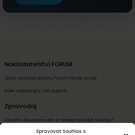
Nakladatelství FORUM
Jsme součástí skupiny Forum Media Group
Naše znalosti pro váš úspěch
Zpravodaj
Chcete, abychom vám e-mailem posílali novinky?
Spravovat Souhlas s