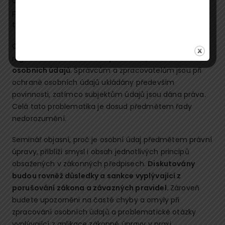
osob.Sseminář je unikátní v tom, že účastníkům
poskytne odpovědi jak na právní dilemata, tak na
technické otázky a problémy z praxe.
Ochrana osobních údajů je v České republice
regulována
zákonem č. 101/2000 Sb., o ochraně
osobních údajů
. Správcům a zpracovatelům jsou při
ochraně osobních údajů ukládány především
povinnosti, zatímco subjektům údajů jsou dána práva.
Celá tato problematika je dosud předmětem řady
nedorozumění.
Seminář objasní, proč je osobní údaj předmětem právní
úpravy, přiblíží smysl i obsah jednotlivých principů
obsažených v zákonných předpisech.
Diskutovány
budou rovněž důsledky a sankce vyplývající z
porušování zákona a závazných pravidel.
Zároveň
budete upozorněni na časté chyby a omyly při
zpracování osobních údajů a problematické otázky
vyplývající z aplikace zákonné úpravy v praxi.