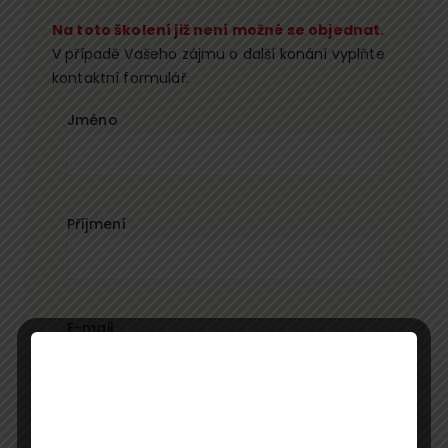
Na toto školení již není možné se objednat.
V případě Vašeho zájmu o další konání vyplňte
kontaktní formulář.
Jméno
Příjmení
E-mail
Telefon