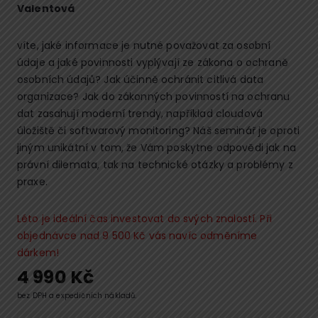
Valentová
víte, jaké informace je nutné považovat za osobní
údaje a jaké povinnosti vyplývají ze zákona o ochraně
osobních údajů? Jak účinně ochránit citlivá data
organizace? Jak do zákonných povinností na ochranu
dat zasahují moderní trendy, například cloudová
úložiště či softwarový monitoring? Náš seminář je oproti
jiným unikátní v tom, že Vám poskytne odpovědi jak na
právní dilemata, tak na technické otázky a problémy z
praxe.
Léto je ideální čas investovat do svých znalostí. Při
objednávce nad 9 500 Kč vás navíc odměníme
dárkem!
4 990
Kč
bez DPH a expedičních nákladů.