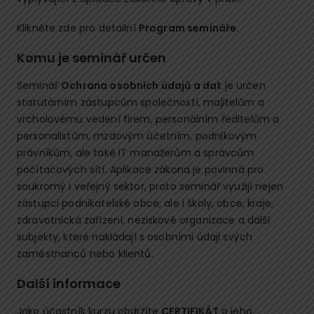
Klikněte zde pro detailní
Program semináře
.
Komu je seminář určen
Seminář
Ochrana osobních údajů a dat
je určen
statutárním zástupcům společností, majitelům a
vrcholovému vedení firem, personálním ředitelům a
personalistům, mzdovým účetním, podnikovým
právníkům, ale také IT manažerům a správcům
počítačových sítí. Aplikace zákona je povinná pro
soukromý i veřejný sektor, proto seminář využijí nejen
zástupci podnikatelské obce, ale i školy, obce, kraje,
zdravotnická zařízení, neziskové organizace a další
subjekty, které nakládají s osobními údaji svých
zaměstnanců nebo klientů.
Další informace
Jako účastník kurzu obdržíte
CERTIFIKÁT
o jeho