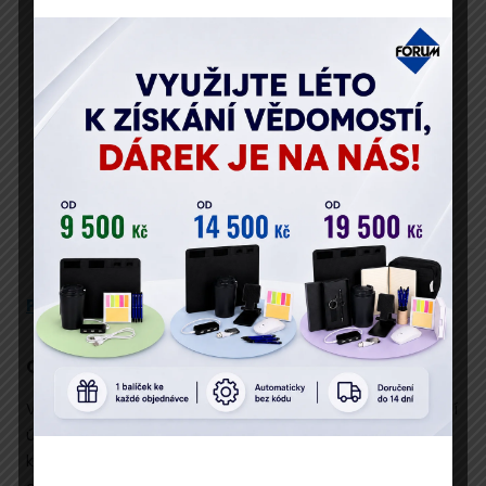
Vaše osobní údaje zpracováváme v souladu s GDPR.
Popis
Program
Přednáší
Cíl semináře
V rámci semináře budete podrobně seznámeni s právní
úpravou ochrany osobních údajů a její aplikací v rámci
každodenní činnosti jak právnických, tak fyzických