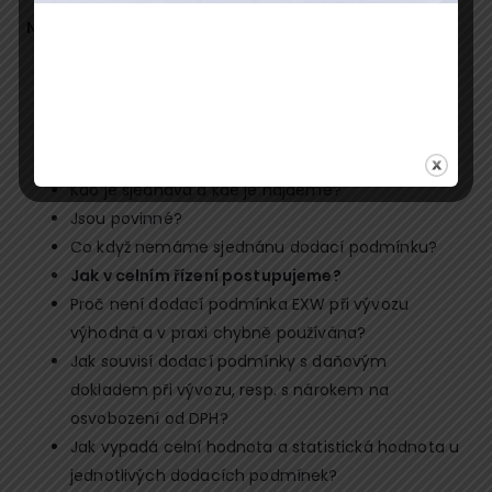
Na semináři odpovíme na tyto otázky:
Jak souvisí dodací podmínky INCOTERMS s
celním řízením?
Trápí nás spíš při dovozu nebo vývozu nebo jsou
důležité v obou případech?
Kdo je sjednává a kde je najdeme?
Jsou povinné?
Co když nemáme sjednánu dodací podmínku?
Jak v celním řízení postupujeme?
Proč není dodací podmínka EXW při vývozu
výhodná a v praxi chybně používána?
Jak souvisí dodací podmínky s daňovým
dokladem při vývozu, resp. s nárokem na
osvobození od DPH?
Jak vypadá celní hodnota a statistická hodnota u
jednotlivých dodacích podmínek?