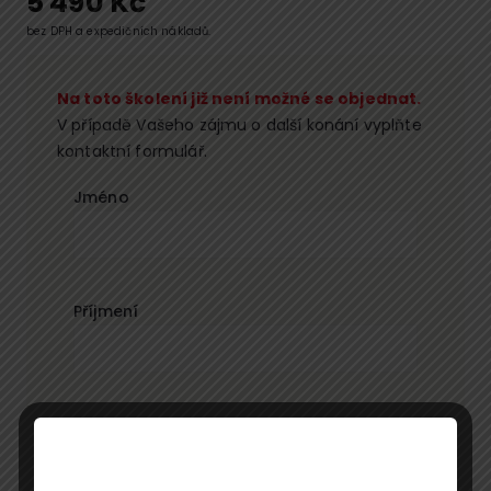
5 490
Kč
bez DPH a expedičních nákladů.
Na toto školení již není možné se objednat.
V případě Vašeho zájmu o další konání vyplňte
kontaktní formulář.
Jméno
Příjmení
E-mail