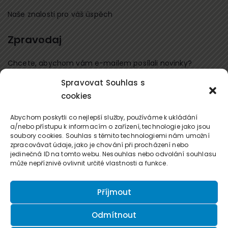
Naše znalosti pro váš úspěch
Zpravodaj
Chcete, abychom vám e-mailem posílali novinky?
Spravovat Souhlas s
Přihlaste se k odběru
cookies
Kontaktujte nás
Abychom poskytli co nejlepší služby, používáme k ukládání
a/nebo přístupu k informacím o zařízení, technologie jako jsou
soubory cookies. Souhlas s těmito technologiemi nám umožní
office@forum-media.cz
zpracovávat údaje, jako je chování při procházení nebo
jedinečná ID na tomto webu. Nesouhlas nebo odvolání souhlasu
Tel.: +420 251 115 576
může nepříznivě ovlivnit určité vlastnosti a funkce.
Mobil: +420 603 248 054
Příjmout
Odmítnout