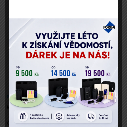
Telefon
Vaše osobní údaje zpracováváme v souladu s GDPR.
Popis
Program
Přednáší
Místo konání
Cíl semináře