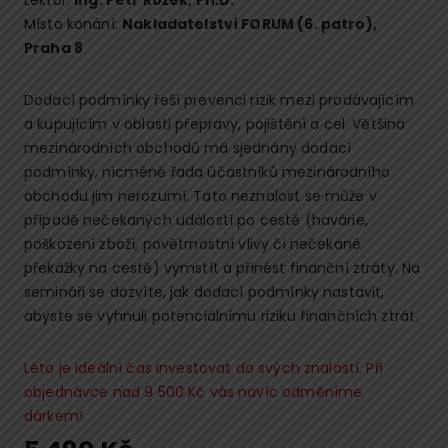
Lektor:
Ing. Petr Rožek, Ph.D.
Místo konání:
Nakladatelství FORUM (6. patro),
Praha 8
Dodací podmínky řeší prevenci rizik mezi prodávajícím
a kupujícím v oblasti přepravy, pojištění a cel. Většina
mezinárodních obchodů má sjednány dodací
podmínky, nicméně řada účastníků mezinárodního
obchodu jim nerozumí. Tato neznalost se může v
případě nečekaných událostí po cestě (havárie,
poškození zboží, povětrnostní vlivy či nečekané
překážky na cestě) vymstít a přinést finanční ztráty. Na
semináři se dozvíte, jak dodací podmínky nastavit,
abyste se vyhnuli potenciálnímu riziku finančních ztrát.
Léto je ideální čas investovat do svých znalostí. Při
objednávce nad 9 500 Kč vás navíc odměníme
dárkem!