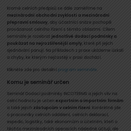
Kromě celních předpisů se dále zaměříme na
mezinárodní obchodní zvyklosti a mezinárodní
přepravní smlouvy
, aby účastníci snáze pochopili
provázanost celního řízení s těmito oblastmi. Cílem
semináře je rozebrat
jednotlivé dodací podmínky a
poukázat na nejrozšířenější omyly
, které při jejich
sjednávání panují. Na příkladech z praxe ukážeme úskalí
a chyby, ke kterým nejčastěji v praxi dochází.
Klikněte zde pro detailní
program semináře
.
Komu je seminář určen
Seminář Dodací podmínky INCOTERMS a jejich vliv na
celní hodnotu je určen
exportním a importním firmám
a také jejich
zástupcům v celním řízení
. Konkrétně jde
o pracovníky celních oddělení, celních deklarací,
expedic, logistiky, také ekonomům a účetním, kteří o
těchto mezinárodních operacích následně účtují, ale