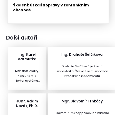
Školení: Úskalí dopravy v zahraničním
obchodě
Další autoři
Ing. Karel
Ing. Drahuše Šefčíková
Varmužka
Drahuše Šefčíková je školní
Manažer kvality,
inspektorka České školní inspekce
Konzultant a
Plzeňského inspektorátu.
lektor systému
managementu
kvality v
automobilovém
průmyslu
JUDr. Adam
Mgr. Slavomír Trnkócy
Novák, Ph.D.
Slavomír Trnkócy pôsobí na katedre