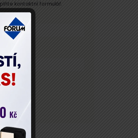
plňte kontaktní formulář.
říjmení
elefon
PR.