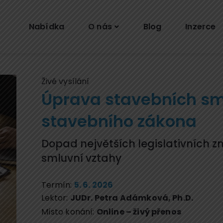
Nabídka
O nás
Blog
Inzerce
Živé vysílání
Úprava stavebních sm
stavebního zákona
Dopad největších legislativních z
smluvní vztahy
Termín:
5. 6. 2026
Lektor:
JUDr. Petra Adámková, Ph.D.
Místo konání:
Online – živý přenos