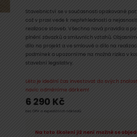
Stavebnictví se v současnosti opakovaně potý
což v praxi vede k nepřehlednosti a nejasnosti 
realizace staveb. Všechna nová pravidla a pov
plnění závazků a smluvních vztahů. Objasní
dílo na projekt a ve smlouvě o dílo na realiz
podmínek a upozorníme na možná rizika v ko
stavební legislativy.
Léto je ideální čas investovat do svých znalos
navíc odměníme dárkem!
6 290
Kč
bez DPH a expedičních nákladů.
Na toto školení již není možné se obje