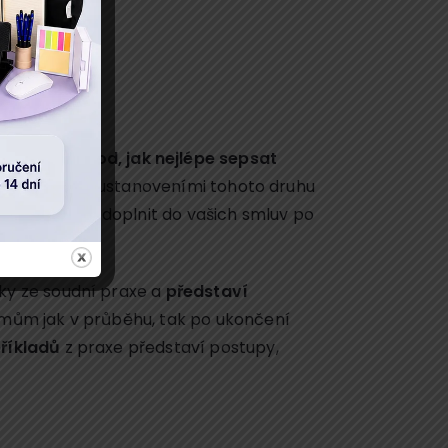
astníkům
návod, jak nejlépe sepsat
 s důležitými ustanoveními tohoto druhu
, co vše musíte doplnit do vašich smluv po
 dílo.
ky ze soudní praxe a
představí
émům jak v průběhu, tak po ukončení
říkladů
z praxe představí postupy,