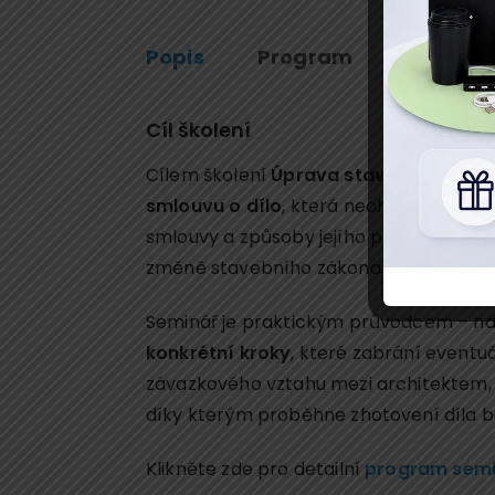
Popis
Program
Přednáš
Cíl školení
Cílem školení
Úprava stavebních sml
smlouvu o dílo
, která neohrozí žádnou
smlouvy a způsoby jejího právního nas
změně stavebního zákona a jaký vliv m
Seminář je praktickým průvodcem – nab
konkrétní kroky
, které zabrání event
závazkového vztahu mezi architektem,
díky kterým proběhne zhotovení díla b
Klikněte zde pro detailní
program semi