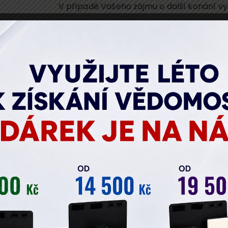
V případě Vašeho zájmu o další konání vy
Jméno
P
E-mail
T
Vaše osobní údaje zpracováváme v souladu s GD