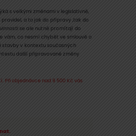
ká s velkými změnami v legislativně,
pravidel, a to jak do přípravy ,tak do
innosti se ale nutně promítají do
me vám, co nesmí chybět ve smlouvě o
aci stavby v kontextu současných
ntextu další připravované změny
tí. Při objednávce nad 9 500 Kč vás
dnat.