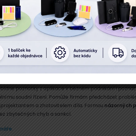
í
Místo konání
uv podle nového stavebního zákona
je nabídnout úč
 ze zúčastněných stran. Na školení se účastníci seznámí
tavení a řešení po
změně stavebního zákona
. Zjistíte
á občanské právo a veřejné stavební právo na smlouvy o
ídne poznatky z aplikace v běžném podnikání i poznat
uálnímu soudní řízení. Pomůže firmám předcházet probl
 projektantem a zhotovitelem díla. Formou
názorných p
ez zbytečných chyb a sankcí.
náře
.