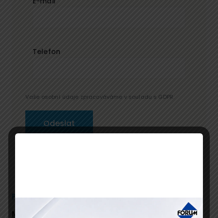
E-mail
Telefon
Vaše osobní údaje zpracováváme v souladu s GDPR.
Popis
Program
Přednáší
Místo konání