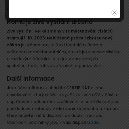
Podívejte se na detailní
program semináře
.
Komu je živé vysílání určeno
Živé vysílání: Velké změny v zaměstnávání cizinců
startují 1. 10. 2025: Nehlášená práce i zbrusu nový
zákon
je určeno majitelům i ředitelům firem a
veškerým zaměstnavatelům, stejně jako personalistům
a mzdovým účetním, a to jak v soukromých
společnostech, tak ve veřejných organizacích.
Další informace
Jako účastník kurzu obdržíte
CERTIFIKÁT
o jeho
absolvování, který můžete využít ve svém CV v části o
doplňkovém odborném vzdělávání. V ceně školení jsou
podkladové materiály v elektronické podobě a záznam,
který budete mít k dispozici po dobu 1 měsíce.
Obchodní podmínky jsou k vaší dispozici
zde
.