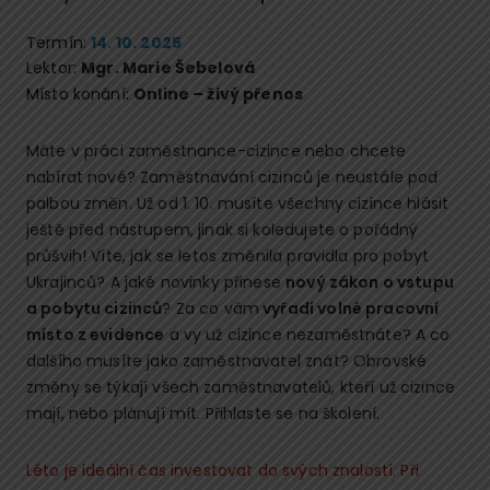
Termín:
14. 10. 2025
Lektor:
Mgr. Marie Šebelová
Místo konání:
Online – živý přenos
Máte v práci zaměstnance-cizince nebo chcete
nabírat nové? Zaměstnávání cizinců je neustále pod
palbou změn. Už od 1. 10. musíte všechny cizince hlásit
ještě před nástupem, jinak si koledujete o pořádný
průšvih! Víte, jak se letos změnila pravidla pro pobyt
Ukrajinců? A jaké novinky přinese
nový zákon o vstupu
a pobytu cizinců
? Za co vám
vyřadí volné pracovní
místo z evidence
a vy už cizince nezaměstnáte? A co
dalšího musíte jako zaměstnavatel znát? Obrovské
změny se týkají všech zaměstnavatelů, kteří už cizince
mají, nebo plánují mít. Přihlaste se na školení.
Léto je ideální čas investovat do svých znalostí. Při