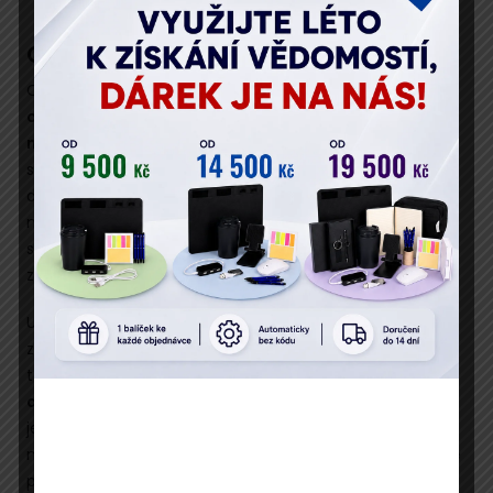
Cíl živého vysílání
Cílem živého vysílání:
Velké změny v zaměstnávání
cizinců startují 1. 10. 2025: Nehlášená práce i zbrusu
nový zákon
je srozumitelně a komplexně vás seznámit
s
povinnostmi zaměstnavatele
vůči úřadu práce a
dalším institucím, a předejít tak sankcím za jejich
nedodržení. Po absolvování tohoto školení vaše
společnost bez problémů splní veškeré povinnosti při
zaměstnávání cizinců, a vyvaruje se tak riziku sankcí.
Ukážeme si, jaké předpisy je nutné dodržovat při
zaměstnávání nejen občanů EU, ale i cizinců z tzv.
třetích zemí. Zaměříme se na
pracovněprávní
aspekty
, stejně jako na
odvodové povinnosti
vůči
jednotlivým institucím. Díky praktickým příkladům si
navíc účastníci živého vysílání perfektně osvojí veškeré
postupy při zaměstnávání cizinců.