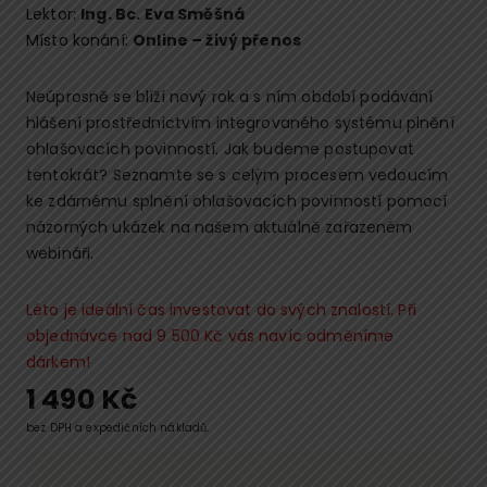
Lektor:
Ing. Bc. Eva Směšná
Místo konání:
Online – živý přenos
Neúprosně se blíží nový rok a s ním období podávání
hlášení prostřednictvím integrovaného systému plnění
ohlašovacích povinností. Jak budeme postupovat
tentokrát? Seznamte se s celým procesem vedoucím
ke zdárnému splnění ohlašovacích povinností pomocí
názorných ukázek na našem aktuálně zařazeném
webináři.
Léto je ideální čas investovat do svých znalostí. Při
objednávce nad 9 500 Kč vás navíc odměníme
dárkem!
1 490
Kč
bez DPH a expedičních nákladů.