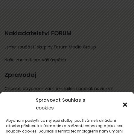
Nakladatelství FORUM
Jsme součástí skupiny Forum Media Group
Naše znalosti pro váš úspěch
Zpravodaj
Chcete, abychom vám e-mailem posílali novinky?
Spravovat Souhlas s
Přihlaste se k odběru
cookies
Kontaktujte nás
Abychom poskytli co nejlepší služby, používáme k ukládání
a/nebo přístupu k informacím o zařízení, technologie jako jsou
soubory cookies. Souhlas s těmito technologiemi nám umožní
office@forum-media.cz