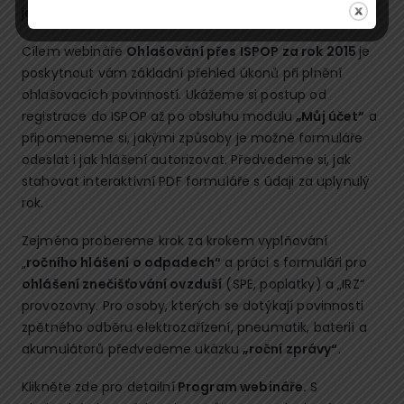
jež souvisejí se změnou autorizace hlášení.
Cílem webináře
Ohlašování přes ISPOP za rok 2015
je
poskytnout vám základní přehled úkonů při plnění
ohlašovacích povinností. Ukážeme si postup od
registrace do ISPOP až po obsluhu modulu
„Můj účet“
a
připomeneme si, jakými způsoby je možné formuláře
odeslat i jak hlášení autorizovat. Předvedeme si, jak
stahovat interaktivní PDF formuláře s údaji za uplynulý
rok.
Zejména probereme krok za krokem vyplňování
„
ročního hlášení o odpadech“
a práci s formuláři pro
ohlášení znečišťování ovzduší
(SPE, poplatky) a „IRZ“
provozovny. Pro osoby, kterých se dotýkají povinnosti
zpětného odběru elektrozařízení, pneumatik, baterií a
akumulátorů předvedeme ukázku
„roční zprávy“
.
Klikněte zde pro detailní
Program webináře.
S