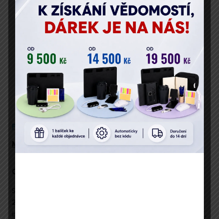
Vaše osobní údaje zpracováváme v souladu s GDPR.
Popis
Program
Přednáší
Místo konání
Cíl webináře
Seznamte se s připravovanými
změnami zákona č.
25/2008 Sb.
, o integrovaném registru znečištění a
integrovaném systému plnění ohlašovacích povinností,