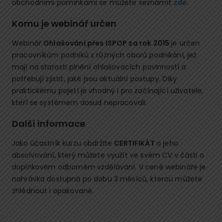
obchodními pomínkami se můžete seznámit
zde
.
Komu je webinář určen
Webinář
Ohlašování přes ISPOP za rok 2015
je určen
pracovníkům podniků z různých oborů podnikání, jež
mají na starosti plnění ohlašovacích povinností a
potřebují zjistit, jaké jsou aktuální postupy. Díky
praktickému pojetí je vhodný i pro začínající uživatele,
kteří se systémem dosud nepracovali.
Další informace
Jako účastník kurzu obdržíte
CERTIFIKÁT
o jeho
absolvování, který můžete využít ve svém CV v části o
doplňkovém odborném vzdělávání. V ceně webináře je
nahrávka dostupná po dobu 3 měsíců, kterou můžete
zhlédnout i opakovaně.