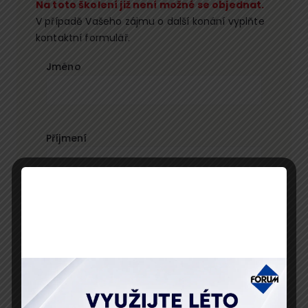
Na toto školení již není možné se objednat.
V případě Vašeho zájmu o další konání vyplňte
kontaktní formulář.
Jméno
Příjmení
E-mail
Telefon