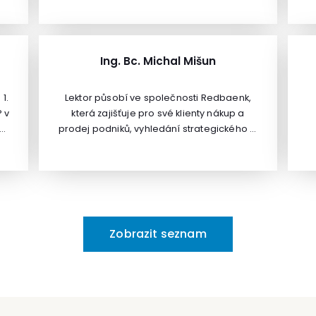
školního psychologa a zkušenosti s prací s
i
celým věkovým spektrem – od
s
na
kojeneckého ústavu, přes mateřskou školu,
F
působila jako školní psycholog pro ZŠ a
Ing. Bc. Michal Mišun
a
gymnázia, externě vyučuje na VŠ.Dále
PhDr. Eva Vondráková působila jako
1.
Lektor působí ve společnosti Redbaenk,
vedoucí Pracovní skupiny k péči o nadané
 v
která zajišťuje pro své klienty nákup a
při MŠMT ČR a byla předsedkyní
prodej podniků, vyhledání strategického či
organizačního výboru 19. konference
finančního partnera a další služby
Světové rady pro nadané a talentované
související s transakcemi v oblasti
děti Praha 2011.
v
e,
investičního bankovnictví a podnikových
U
financí.
NA
né
Zobrazit seznam
ako