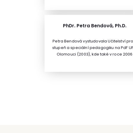
zdraví při práci dle ČSN EN ISO 19011,
osobou odborně způsobilou v prevenc
rizik (bezpečnostní technik) podle záko
309/2006 Sb., koordinátorem BOZP na
PhDr. Petra Bendová, Ph.D.
staveništi podle zákona 309/2006 Sb. 
osobou odborně způsobilou podle § 11
Petra Bendová vystudovala Učitelství pro 
odst. 1 zákona č. 133/1985 Sb. o požární
stupeň a speciální pedagogiku na PdF UP
ochraně.
Olomouci (2003), kde také v roce 2006
získala titul Ph.D. v oboru Speciální
pedagogika.Pracovala ve Speciálně
pedagogickém centru Svítání, Pardubic
dále pak v MŠ, ZŠ a SŠ Daneta s.r.o. v
Hradci Králové a v MŠ a ZŠ speciální NO
o.p.s., Nové Město nad Metují. V součas
době působí jako odborný asistent na
Katedra speciální pedagogiky a
logopedie Univerzity Hradec Králové a j
logoped v LOGOPRIM, s.r.o., Hradec
Králové.