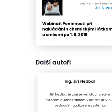
ONLINE – ŽIVÝ PŘEN
30. 6. 20
Webinář: Povinnosti při
nakládání s chemickými látkam
a směsmi po 1. 6. 2015
Další autoři
Ing. Jiří Nedbal
Jiří Nedbal je zkušeným dlouholetým
lektorem a konzultantem v oblasti BOZP.
vedoucím auditorem systému
managementu bezpečnosti a ochrany