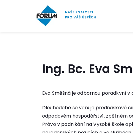
Ing. Bc. Eva S
Eva Směšná je odbornou poradkyní v ob
Dlouhodobě se věnuje přednáškové čin
odpadovém hospodářství, zpětném odb
Právo v podnikání na Vysoké škole apl
poradenských pozicích a ve službách v