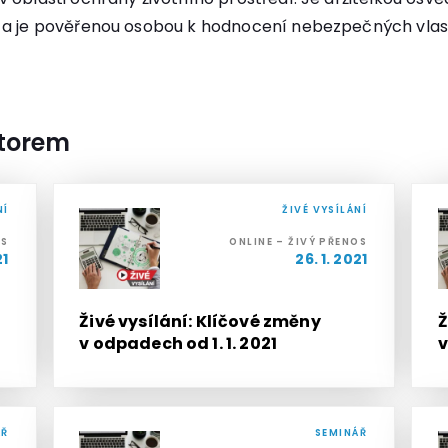
y a je pověřenou osobou k hodnocení nebezpečných vlas
utorem
NÍ
ŽIVÉ VYSÍLÁNÍ
OS
ONLINE – ŽIVÝ PŘENOS
21
26. 1. 2021
Živé vysílání: Klíčové změny
Ž
v odpadech od 1. 1. 2021
ÁŘ
SEMINÁŘ