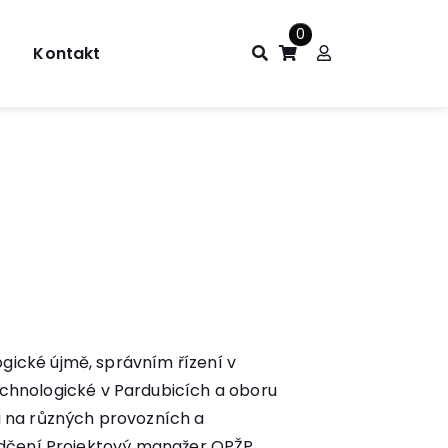
0
Kontakt
gické újmě, správním řízení v
hnologické v Pardubicích a oboru
i na různých provozních a
vědčení Projektový manažer OPŽP,