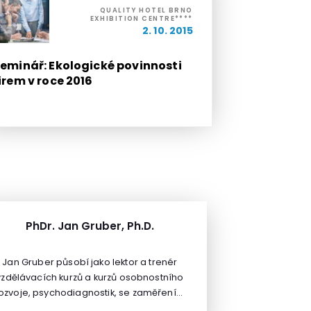
QUALITY HOTEL BRNO
EXHIBITION CENTRE****
2. 10. 2015
eminář: Ekologické povinnosti
irem v roce 2016
PhDr. Jan Gruber, Ph.D.
Jan Gruber působí jako lektor a trenér
vzdělávacích kurzů a kurzů osobnostního
ozvoje, psychodiagnostik, se zaměřením
na profesní komunikaci v náročných