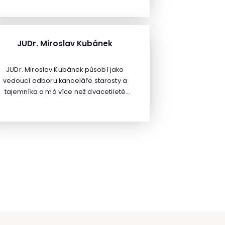
situacích, mentální hygienu a práci se
tresem.Vyučuje na katedře andragogiky
F UK a je autorem čtyř knižních publikací z
oboru. Nabízí efektivní a zajímavé
JUDr. Miroslav Kubánek
komunikační metody, které jsou pro lidi
dobře pochopitelné, užitečné a snadno
JUDr. Miroslav Kubánek působí jako
aplikovatelné v praxi. Je absolventem
vedoucí odboru kanceláře starosty a
jednooborové psychologie a
tajemníka a má více než dvacetileté
doktorandského studia na FF UK v Praze,
zkušenosti v oblasti civilního a správního
systematického psychoterapeutického
práva. Vystudoval Právnickou fakultu
ýcviku v integrativní psychoterapii, krizové
niverzity Karlovy v Praze a dlouhodobě se
intervenci a dalšího vzdělání v sociálně-
věnuje lektorské a publikační činnosti.
psychologických dovednostech.