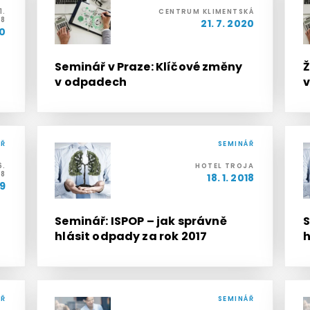
1.
CENTRUM KLIMENTSKÁ
 8
21. 7. 2020
20
Seminář v Praze: Klíčové změny
Ž
v odpadech
ÁŘ
SEMINÁŘ
6.
HOTEL TROJA
 8
18. 1. 2018
19
Seminář: ISPOP – jak správně
S
hlásit odpady za rok 2017
h
ÁŘ
SEMINÁŘ