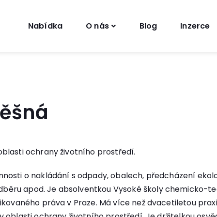
Nabídka
O nás
Blog
Inzerce
měšná
lasti ochrany životního prostředí.
nosti o nakládání s odpady, obalech, předcházení ekolo
ěru apod. Je absolventkou Vysoké školy chemicko-tec
ikovaného práva v Praze. Má více než dvacetiletou prax
 oblasti ochrany životního prostředí. Je držitelkou os