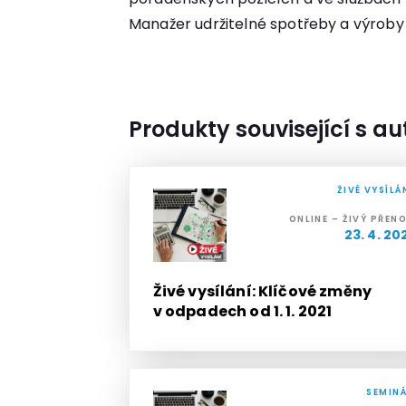
Manažer udržitelné spotřeby a výrob
Produkty související s a
ŽIVÉ VYSÍLÁ
ONLINE – ŽIVÝ PŘEN
23. 4. 20
Živé vysílání: Klíčové změny
v odpadech od 1. 1. 2021
SEMIN