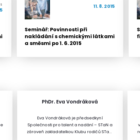
OS
11. 8. 2015
15
Seminář: Povinnosti při
S
i
nakládání s chemickými látkami
f
a směsmi po 1. 6. 2015
PhDr. Eva Vondráková
Eva Vondráková je předsedkyní
Je
Společnosti pro talent a nadání – STaN a
zároveň zakladatelkou Klubu rodičů STaN.
r
Má dlouhodobou praxi poradenského a