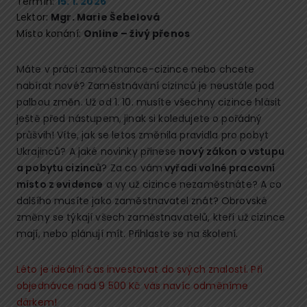
Termín:
15. 1. 2026
Lektor:
Mgr. Marie Šebelová
Místo konání:
Online – živý přenos
Máte v práci zaměstnance-cizince nebo chcete
nabírat nové? Zaměstnávání cizinců je neustále pod
palbou změn. Už od 1. 10. musíte všechny cizince hlásit
ještě před nástupem, jinak si koledujete o pořádný
průšvih! Víte, jak se letos změnila pravidla pro pobyt
Ukrajinců? A jaké novinky přinese
nový zákon o vstupu
a pobytu cizinců
? Za co vám
vyřadí volné pracovní
místo z evidence
a vy už cizince nezaměstnáte? A co
dalšího musíte jako zaměstnavatel znát? Obrovské
změny se týkají všech zaměstnavatelů, kteří už cizince
mají, nebo plánují mít. Přihlaste se na školení.
Léto je ideální čas investovat do svých znalostí. Při
objednávce nad 9 500 Kč vás navíc odměníme
dárkem!