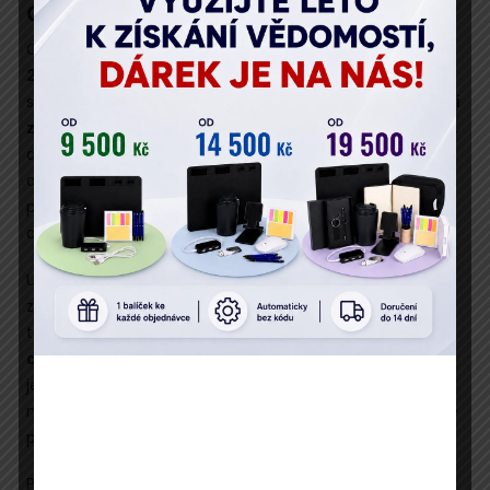
Cíl živého vysílání
Cílem živého vysílání:
Zaměstnávání cizinců v roce
2026: Nehlášená práce i zbrusu nový zákon
je
srozumitelně a komplexně vás seznámit s
povinnostmi
zaměstnavatele
vůči úřadu práce a dalším institucím,
a předejít tak sankcím za jejich nedodržení. Po
absolvování tohoto školení vaše společnost bez
problémů splní veškeré povinnosti při zaměstnávání
cizinců, a vyvaruje se tak riziku sankcí.
Ukážeme si, jaké předpisy je nutné dodržovat při
zaměstnávání nejen občanů EU, ale i cizinců z tzv.
třetích zemí. Zaměříme se na
pracovněprávní
aspekty
, stejně jako na
odvodové povinnosti
vůči
jednotlivým institucím. Díky praktickým příkladům si
navíc účastníci živého vysílání perfektně osvojí veškeré
postupy při zaměstnávání cizinců.
Podívejte se na detailní
program semináře
.