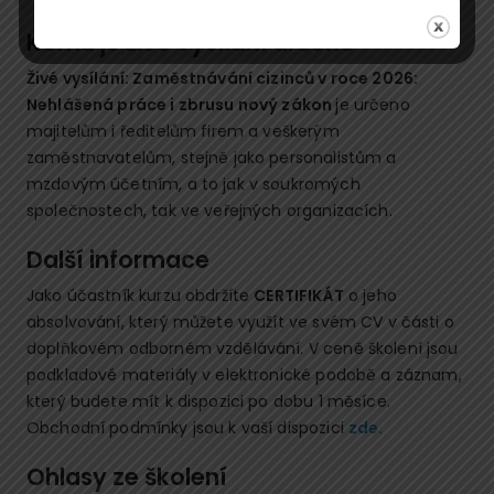
Komu je živé vysílání určeno
Živé vysílání: Zaměstnávání cizinců v roce 2026:
Nehlášená práce i zbrusu nový zákon
je určeno
majitelům i ředitelům firem a veškerým
zaměstnavatelům, stejně jako personalistům a
mzdovým účetním, a to jak v soukromých
společnostech, tak ve veřejných organizacích.
Další informace
Jako účastník kurzu obdržíte
CERTIFIKÁT
o jeho
absolvování, který můžete využít ve svém CV v části o
doplňkovém odborném vzdělávání. V ceně školení jsou
podkladové materiály v elektronické podobě a záznam,
který budete mít k dispozici po dobu 1 měsíce.
Obchodní podmínky jsou k vaší dispozici
zde
.
Ohlasy ze školení