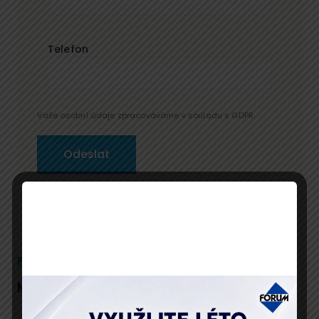
Telefon
Vaše osobní údaje zpracováváme v souladu s GDPR.
Popis
Program
Přednáší
Místo konání