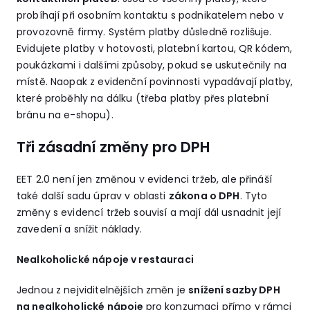
probíhají při osobním kontaktu s podnikatelem nebo v
provozovně firmy. Systém platby důsledně rozlišuje.
Evidujete platby v hotovosti, platební kartou, QR kódem,
poukázkami i dalšími způsoby, pokud se uskutečnily na
místě. Naopak z evidenční povinnosti vypadávají platby,
které proběhly na dálku (třeba platby přes platební
bránu na e-shopu).
Tři zásadní změny pro DPH
EET 2.0 není jen změnou v evidenci tržeb, ale přináší
také další sadu úprav v oblasti
zákona o DPH
. Tyto
změny s evidencí tržeb souvisí a mají dál usnadnit její
zavedení a snížit náklady.
Nealkoholické nápoje v restauraci
Jednou z nejviditelnějších změn je
snížení sazby DPH
na nealkoholické nápoje
pro konzumaci přímo v rámci