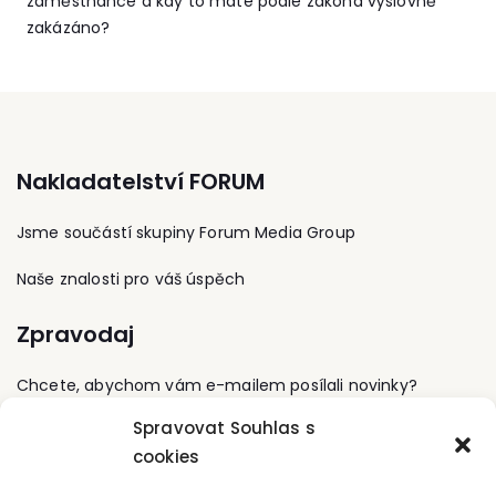
zaměstnance a kdy to máte podle zákona výslovně
zakázáno?
Nakladatelství FORUM
Jsme součástí skupiny Forum Media Group
Naše znalosti pro váš úspěch
Zpravodaj
Chcete, abychom vám e-mailem posílali novinky?
Spravovat Souhlas s
Přihlaste se k odběru
cookies