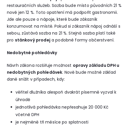
restauračních služeb. Sazba bude místo původních 21 %
nově jen 12 %. Toto opatření má podpořit gastronomii.
Jde ale pouze o nápoje, které bude zákazník
konzumovat na místě. Pokud si zákazník nápoj odnáší s
sebou, zůstává sazba na 21 %. Stejná sazba platí také
pro
stánkový prodej
a podobné formy občerstvení.
Nedobytné pohledávky
Návrh zákona rozšiřuje možnost
opravy základu DPH u
nedobytných pohledávek
. Nově bude možné základ
daně snížit v případech, kdy:
věřitel dlužníka alespoň dvakrát písemně vyzval k
úhradě
jednotlivá pohledávka nepřesahuje 20 000 Kč
včetně DPH
je nejméně tři měsíce po splatnosti