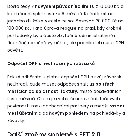
Došlo tedy k
navýšení původního limitu
z 10 000 Kč a
ke zkrácení splatnosti ze 6 měsíců. Roční limit na
jednoho dlužníka vzroste ze současných 20 000 Kč na
100 000 Kč. Tato úprava reaguje na praxi, kdy drobné
pohledávky bylo často zbytečné administrativně i
finančně náročné vymáhat, ale podnikatel musel DPH
odvést.
Odpočet DPH u neuhrazených závazků
Pokud odběratel uplatnil odpočet DPH a svůj závazek
neuhradil, bude muset odpočet snížit
už po třech
měsících od splatnosti faktury
, místo dosavadních
šesti měsíců. Cílem je rychlejší narovnání daňových
povinností mezi obchodními partnery a menší
rozpor
mezi účetním a daňovým pohledem
na pohledávky a
závazky.
Další změny spojené s EET 2.0