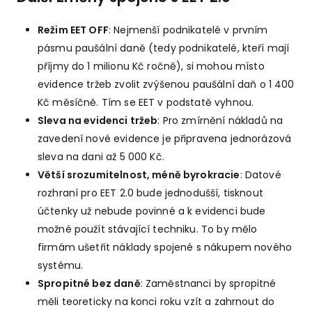
Režim EET OFF
: Nejmenší podnikatelé v prvním
pásmu paušální daně (tedy podnikatelé, kteří mají
příjmy do 1 milionu Kč ročně), si mohou místo
evidence tržeb zvolit zvýšenou paušální daň o 1 400
Kč měsíčně. Tím se EET v podstatě vyhnou.
Sleva na evidenci tržeb
: Pro zmírnění nákladů na
zavedení nové evidence je připravena jednorázová
sleva na dani až 5 000 Kč.
Větší srozumitelnost, méně byrokracie
: Datové
rozhraní pro EET 2.0 bude jednodušší, tisknout
účtenky už nebude povinné a k evidenci bude
možné použít stávající techniku. To by mělo
firmám ušetřit náklady spojené s nákupem nového
systému.
Spropitné bez daně
: Zaměstnanci by spropitné
měli teoreticky na konci roku vzít a zahrnout do