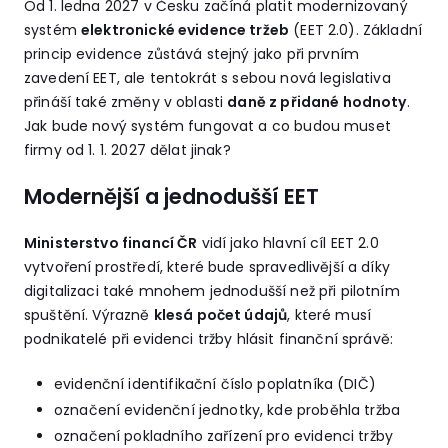
Od 1. ledna 2027 v Česku začíná platit modernizovaný
systém
elektronické evidence tržeb
(EET 2.0). Základní
princip evidence zůstává stejný jako při prvním
zavedení EET, ale tentokrát s sebou nová legislativa
přináší také změny v oblasti
daně z přidané hodnoty
.
Jak bude nový systém fungovat a co budou muset
firmy od 1. 1. 2027 dělat jinak?
Modernější a jednodušší EET
Ministerstvo financí ČR
vidí jako hlavní cíl EET 2.0
vytvoření prostředí, které bude spravedlivější a díky
digitalizaci také mnohem jednodušší než při pilotním
spuštění. Výrazně
klesá počet údajů
, které musí
podnikatelé při evidenci tržby hlásit finanční správě:
evidenční identifikační číslo poplatníka (DIČ)
označení evidenční jednotky, kde proběhla tržba
označení pokladního zařízení pro evidenci tržby