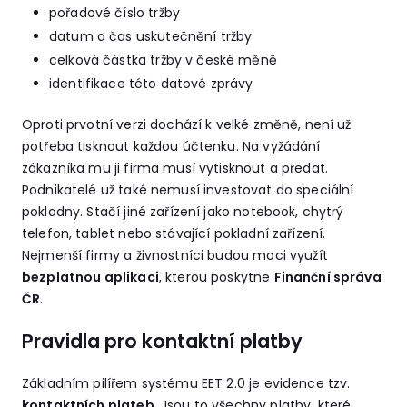
pořadové číslo tržby
datum a čas uskutečnění tržby
celková částka tržby v české měně
identifikace této datové zprávy
Oproti prvotní verzi dochází k velké změně, není už
potřeba tisknout každou účtenku. Na vyžádání
zákazníka mu ji firma musí vytisknout a předat.
Podnikatelé už také nemusí investovat do speciální
pokladny. Stačí jiné zařízení jako notebook, chytrý
telefon, tablet nebo stávající pokladní zařízení.
Nejmenší firmy a živnostníci budou moci využít
bezplatnou aplikaci
, kterou poskytne
Finanční správa
ČR
.
Pravidla pro kontaktní platby
Základním pilířem systému EET 2.0 je evidence tzv.
kontaktních plateb
. Jsou to všechny platby, které