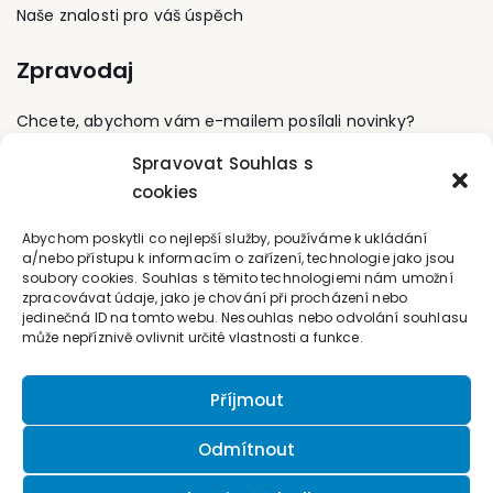
Naše znalosti pro váš úspěch
Zpravodaj
Chcete, abychom vám e-mailem posílali novinky?
Spravovat Souhlas s
Přihlaste se k odběru
cookies
Kontaktujte nás
Abychom poskytli co nejlepší služby, používáme k ukládání
a/nebo přístupu k informacím o zařízení, technologie jako jsou
soubory cookies. Souhlas s těmito technologiemi nám umožní
office@forum-media.cz
zpracovávat údaje, jako je chování při procházení nebo
jedinečná ID na tomto webu. Nesouhlas nebo odvolání souhlasu
Tel.: +420 251 115 576
může nepříznivě ovlivnit určité vlastnosti a funkce.
Mobil: +420 603 248 054
Příjmout
Odmítnout