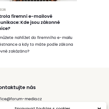
2026
trola firemní e-mailové
unikace: Kde jsou zákonné
nice?
můžete nahlížet do firemního e-mailu
stnance a kdy to máte podle zákona
ovně zakázáno?
ontaktujte nás
fice@forum-media.cz
Spravovat Souhlas s cookies