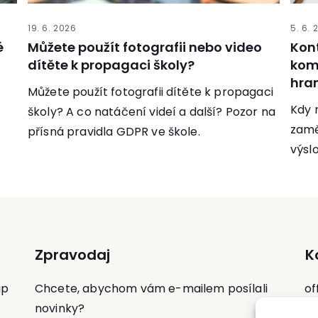
19. 6. 2026
5. 6. 
é
Můžete použít fotografii nebo video
Kon
dítěte k propagaci školy?
kom
hra
Můžete použít fotografii dítěte k propagaci
Kdy 
školy? A co natáčení videí a další? Pozor na
zamě
přísná pravidla GDPR ve škole.
výsl
Zpravodaj
K
up
Chcete, abychom vám e-mailem posílali
of
novinky?