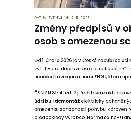
DATUM ZVEŘEJNĚNÍ: 7. 5. 2026
Změny předpisů v ob
osob s omezenou sc
Od 1. února 2026 je v České republice úč
výtahy pro dopravu osob a nákladů – Čás
součástí evropské série EN 81
, která up
ČSN EN 81-41 ed. 2 představuje aktualiz
údržbu i demontáž
elektricky poháněnýc
omezenou schopností pohybu. Zároveň řeš
předpoklady výrobce. Norma se nevztahuj