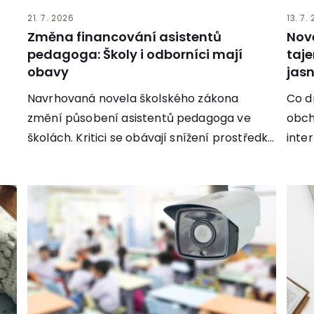
21. 7. 2026
13. 7.
Změna financování asistentů
Nov
pedagoga: Školy i odborníci mají
taje
obavy
jasn
Navrhovaná novela školského zákona
Co d
změní působení asistentů pedagoga ve
obch
školách. Kritici se obávají snížení prostředků
inte
na podporu žáků.
work