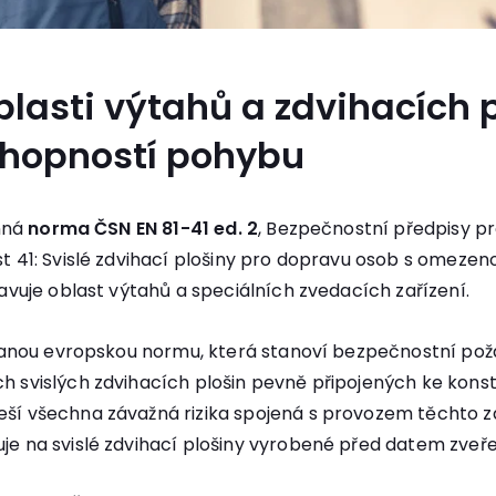
lasti výtahů a zdvihacích 
hopností pohybu
inná
norma ČSN EN 81-41 ed. 2
, Bezpečnostní předpisy pr
t 41: Svislé zdvihací plošiny pro dopravu osob s omeze
ravuje oblast výtahů a speciálních zvedacích zařízení.
ovanou evropskou normu, která stanoví bezpečnostní po
h svislých zdvihacích plošin pevně připojených ke kons
í všechna závažná rizika spojená s provozem těchto zař
e na svislé zdvihací plošiny vyrobené před datem zveř