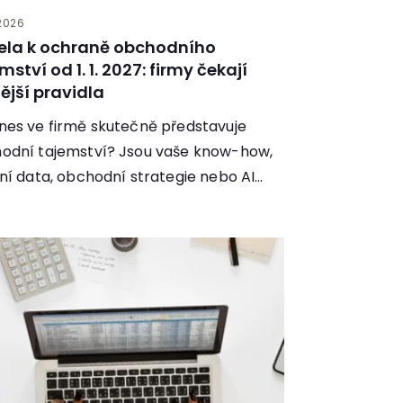
 2026
ela k ochraně obchodního
mství od 1. 1. 2027: firmy čekají
ější pravidla
nes ve firmě skutečně představuje
odní tajemství? Jsou vaše know-how,
rní data, obchodní strategie nebo AI
flow opravdu chráněné?