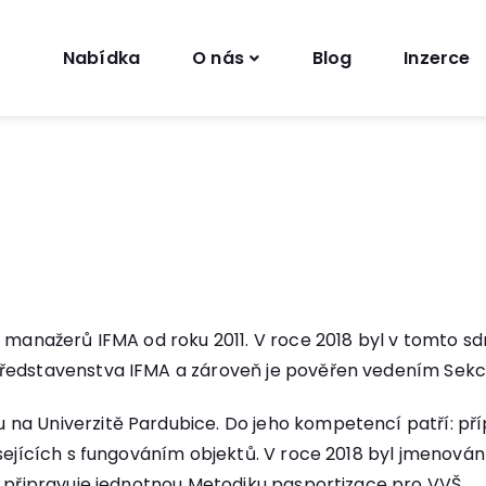
Nabídka
O nás
Blog
Inzerce
y manažerů IFMA od roku 2011. V roce 2018 byl v tomto s
představenstva IFMA a zároveň je pověřen vedením Sekc
a Univerzitě Pardubice. Do jeho kompetencí patří: příp
sejících s fungováním objektů. V roce 2018 byl jmenován 
á připravuje jednotnou Metodiku pasportizace pro VVŠ.