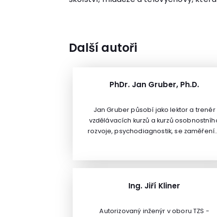
Další autoři
PhDr. Jan Gruber, Ph.D.
Jan Gruber působí jako lektor a trenér
vzdělávacích kurzů a kurzů osobnostníh
rozvoje, psychodiagnostik, se zaměřen
na profesní komunikaci v náročných
situacích, mentální hygienu a práci se
stresem.Vyučuje na katedře andragogi
FF UK a je autorem čtyř knižních publikací
oboru. Nabízí efektivní a zajímavé
Ing. Jiří Kliner
komunikační metody, které jsou pro lidi
dobře pochopitelné, užitečné a snadn
Autorizovaný inženýr v oboru TZS -
aplikovatelné v praxi. Je absolventem