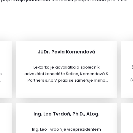
JUDr. Pavla Komendová
Lektorka je advokátka a společník
o
advokátní kanceláře Šetina, Komendová &
ím
Partners s.r.o.V praxi se zaměřuje mimo
(
jiné na oblast korporátního práva a
problematiku vnitřních vztahů ve
ky
společnosti, zejména mezi společníky či
 z
akcionáři navzájem, sporů mezi nimi a
jejich předcházení. Dlouhodobě se věnuje
Ing. Leo Tvrdoň, Ph.D., ALog.
také oblasti kapitálových vstupů investorů
o
do společností, jejich akvizicím či
s
Ing. Leo Tvrdoň je viceprezidentem
přeměnám. Vedle korporátního práva se