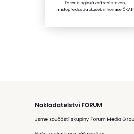
Technologická zařízení staveb,
jednooborové psychologie a
místopředseda zkušební komise ČKAIT
doktorandského studia na FF UK v Praze
(Česká komora autorizovaných inženýrů
systematického psychoterapeutickéh
techniků činných ve výstavbě).
výcviku v integrativní psychoterapii, krizo
intervenci a dalšího vzdělání v sociálně
psychologických dovednostech.
Nakladatelství FORUM
Jsme součástí skupiny Forum Media Gro
Naše znalosti pro váš úspěch