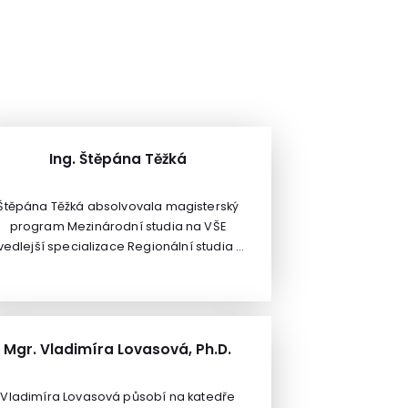
Ing. Štěpána Těžká
Štěpána Těžká absolvovala magisterský
program Mezinárodní studia na VŠE
vedlejší specializace Regionální studia a
Evropská unie) a je projektovou
manažerkou v Evropské rozvojové
agentuře, s.r.o.Má na starosti především
management mezinárodních dotačních
projektů v rámci programu Erasmus+ a
Mgr. Vladimíra Lovasová, Ph.D.
zprostředkování projektů mezinárodní
polupráce klientům z veřejné i soukromé
Vladimíra Lovasová působí na katedře
sféry.