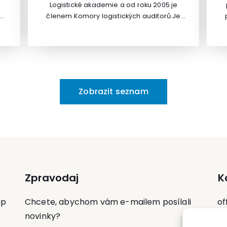
Logistické akademie a od roku 2005 je
lektorka zabývá také právem duševního
členem Komory logistických auditorů.Je
,
vlastnictví, především pak právem IT.
 a
expertem na problematiku modelování
o
procesů pomocí dynamické simulace.
vé
-
r
Zobrazit seznam
s
Zpravodaj
K
up
Chcete, abychom vám e-mailem posílali
of
novinky?
Te