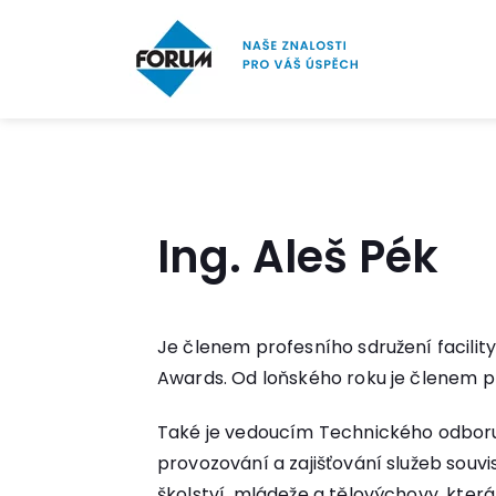
Ing. Aleš Pék
Je členem profesního sdružení facilit
Awards. Od loňského roku je členem 
Také je vedoucím Technického odboru n
provozování a zajišťování služeb souvi
školství, mládeže a tělovýchovy, kter