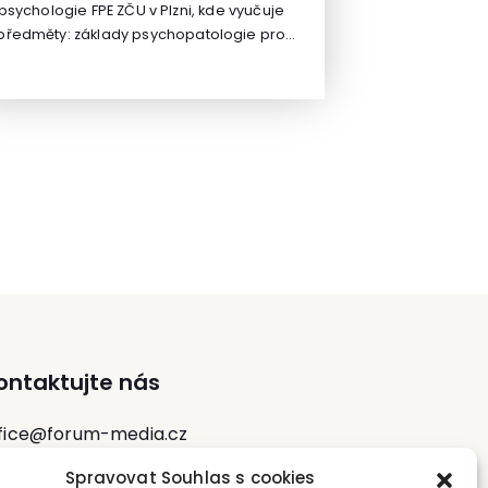
psychologie FPE ZČU v Plzni, kde vyučuje
předměty: základy psychopatologie pro
učitele, sociální psychologie, základy
psychodiagnostiky a psychologie rodiny.
Je autorkou, či spoluautorkou tří
monografií a řady odborných článků. V
ámci projektové činnosti je kontinuálně v
kontaktu s učiteli i žáky všech stupňů škol.
Spolupracuje s komerčními subjekty, kde
e věnuje analytické a lektorské činnosti a
zajišťuje supervizi pro veřejnou a státní
správu.
ontaktujte nás
fice@forum-media.cz
Spravovat Souhlas s cookies
l.: +420 251 115 576