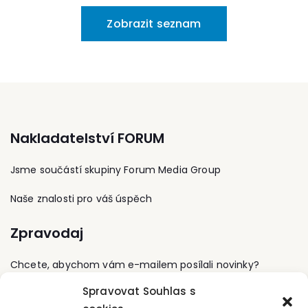
důrazem na chemii –
silniční daň, účetnictví a
OPPIK, SZIF i z programu
analýzu kurikula, analýzy
daňovou evidenci.
Zobrazit seznam
IROP. Zároveň také
učebnic a způsobů jejich
administruje výběrová
využívání, rozvoj
řízení.
profesního vidění
budoucích učitelů
chemie, rozvoj
dovedností řešit
problémy. V posledních
letech se intenzivně
zabývá problematikou
Nakladatelství FORUM
dosaženého kurikula a s
ním spojenou
Jsme součástí skupiny Forum Media Group
připraveností studentů
na studium (chemie) na
vysoké škole.
Naše znalosti pro váš úspěch
Zpravodaj
Chcete, abychom vám e-mailem posílali novinky?
Spravovat Souhlas s
Přihlaste se k odběru