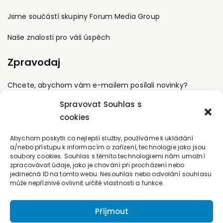
získal v roce 1989
doktorát. Je absolventem
Jsme součástí skupiny Forum Media Group
Českého institutu pro
marketing (CIMA).
Naše znalosti pro váš úspěch
Studoval Brno Business
School PF VUT Brno (MBA
Zpravodaj
Nottingham Trend
University) a v roce 2018
dokončil doktorandské
Chcete, abychom vám e-mailem posílali novinky?
studium na VŠB - TU
Ostrava obor Podniková
Spravovat Souhlas s
ekonomie a
Přihlaste se k odběru
cookies
management.
Kontaktujte nás
Abychom poskytli co nejlepší služby, používáme k ukládání
a/nebo přístupu k informacím o zařízení, technologie jako jsou
soubory cookies. Souhlas s těmito technologiemi nám umožní
office@forum-media.cz
zpracovávat údaje, jako je chování při procházení nebo
jedinečná ID na tomto webu. Nesouhlas nebo odvolání souhlasu
Tel.: +420 251 115 576
může nepříznivě ovlivnit určité vlastnosti a funkce.
Mobil: +420 603 248 054
Příjmout