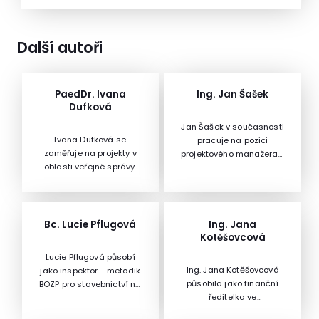
Další autoři
PaedDr. Ivana
Ing. Jan Šašek
Dufková
Jan Šašek v současnosti
Ivana Dufková se
pracuje na pozici
zaměřuje na projekty v
projektového manažera v
oblasti veřejné správy.
Evropské rozvojové
Od roku 2013 působí v
agentuře, kde se podílí
Transparency
především na přípravě a
International Česká
administraci
republika, podílí se na
zjednodušených projektů
Bc. Lucie Pflugová
Ing. Jana
projektech na Ukrajině, v
pro mateřské a základní
Kotěšovcová
Srbsku a Egyptě a
školy po celé ČR v rámci
Lucie Pflugová působí
projektu Evropské komise
tzv. šablon a projektů v
Ing. Jana Kotěšovcová
jako inspektor - metodik
„Lifting the Lid on
rámci vybraných
působila jako finanční
BOZP pro stavebnictví na
Lobbying“. Hovoří
českých operačních
ředitelka ve
oblastním inspektorátu
anglicky a rusky. Má za
programů. Mimo to
společnostech Sipral a.s.,
práce Praha.
sebou 20 let praxe ve
spolupracuje na