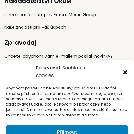
Nakladatelství FORUM
úřady, zdravotnická
zařízení). Působí jako
lektorka seminářů
Jsme součástí skupiny Forum Media Group
zaměřených na
problematiku vedení
Naše znalosti pro váš úspěch
spisové služby.
Zpravodaj
Chcete, abychom vám e-mailem posílali novinky?
Spravovat Souhlas s
Přihlaste se k odběru
cookies
Kontaktujte nás
Abychom poskytli co nejlepší služby, používáme k ukládání
a/nebo přístupu k informacím o zařízení, technologie jako jsou
soubory cookies. Souhlas s těmito technologiemi nám umožní
office@forum-media.cz
zpracovávat údaje, jako je chování při procházení nebo
jedinečná ID na tomto webu. Nesouhlas nebo odvolání souhlasu
Tel.: +420 251 115 576
může nepříznivě ovlivnit určité vlastnosti a funkce.
Mobil: +420 603 248 054
Příjmout