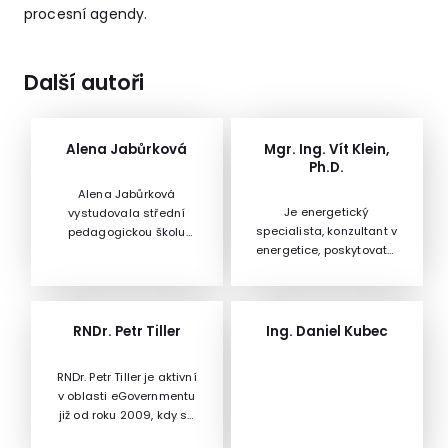
procesní agendy.
Další autoři
Alena Jabůrková
Mgr. Ing. Vít Klein,
Ph.D.
Alena Jabůrková
Je energetický
vystudovala střední
specialista, konzultant v
pedagogickou školu
energetice, poskytovatel
s oborem učitelství pro
energetických služeb,
mateřské školy. Dále
autorizovaný inženýr
vystudovala bakalářské
ČKAIT a auditor systému
studium v oboru Školský
managementu
management,
RNDr. Petr Tiller
Ing. Daniel Kubec
hospodaření s energií.
magisterské studium
Management
RNDr. Petr Tiller je aktivní
vzdělávání. Všechna
v oblasti eGovernmentu
studia absolvovala na
již od roku 2009, kdy se
PdF UK v Praze.Má
účastnil na zadání a
čtyřicetiletou