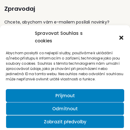
přístupnost pro uživatele
včetně práva
Zpravodaj
s postižením zraku.
nekalosoutěžního. Další
oblastí, které se věnuje,
je pracovní právo,
Chcete, abychom vám e-mailem posílali novinky?
zejména právní
zastoupení klientů před
Spravovat Souhlas s
Přihlaste se k odběru
soudy v pracovně-
cookies
právních sporech. Je
zapsána jako advokátka
Kontaktujte nás
Abychom poskytli co nejlepší služby, používáme k ukládání
také ve Slovenské
a/nebo přístupu k informacím o zařízení, technologie jako jsou
advokátní komoře.
soubory cookies. Souhlas s těmito technologiemi nám umožní
office@forum-media.cz
Věnuje se také
zpracovávat údaje, jako je chování při procházení nebo
publikační a školící
jedinečná ID na tomto webu. Nesouhlas nebo odvolání souhlasu
činnosti. V loňském roce
Tel.: +420 251 115 576
může nepříznivě ovlivnit určité vlastnosti a funkce.
zabodovala v prestižním
Mobil: +420 603 248 054
žebříčku měsíčníku
Právní rádce, který ji
Příjmout
zařadil do seznamu
významných právniček,
Odmítnout
tedy úspěšných žen
s velkým vlivem na obor
a své okolí.
Zobrazit předvolby
© 2026 Nakladatelství Forum, s.r.o.