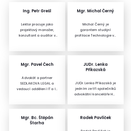
Ing. Petr Grešl
Mgr. Michal Černý
Lektor pracuje jako
Michal Černý je
projektový manažer,
garantem studijní
konzultant a auditor v
profilace Technologie ve
oblasti informačních a
vzdělávání na Kabinetu
komunikačních systémů
knihovnictví a
již od roku 1995. Díky
informačních studií na
práci jako OSVČ měl
FF MU v Brně, kde
možnost nahlédnout na
přednáší předměty jako
Mgr. Pavel Čech
JUDr. Lenka
práci projektového
vzdělávací technologie,
Příkazská
manažera jak ze strany
metodik ICT, laboratoř
Advokát a partner
vlastního vedení
vzdělávacích
JUDr. Lenka Příkazská je
SEDLAKOVA LEGAL a
projektu, tak i z pohledu
technologií nebo
jedním ze tří společníků
vedoucí oddělení IT a IP
auditora, který přichází
digitální
advokátní kanceláře HSP
práva. Věnuje se
až po jeho realizaci. Díky
kompetence.Vystudoval
& Partners.Lenka
technickému prostředí,
těmto zkušenostem se
učitelství fyziky a
Příkazská řídí pracovní
softwaru a
mu daří nalézt
informatiky. Je autorem
tým, který se věnuje
kyberbezpečnosti.
rovnováhu mezi
řady knih, jako například
zejména právu
Mgr. Bc. Štěpán
Radek Pavlíček
potřebami organizace a
Digitální informační
duševního a
Štarha
byrokratizací celého
kurátorství v
průmyslového vlastnictví,
procesu řízení projektu.
pedagogickém kontextu,