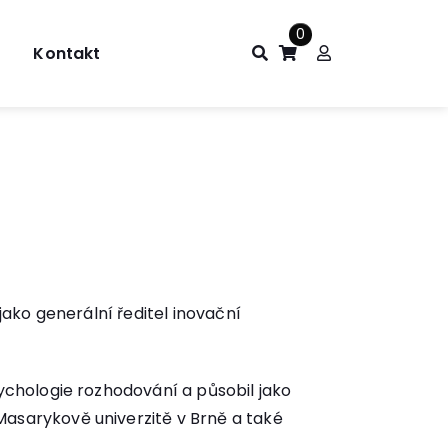
0
Kontakt
jako generální ředitel inovační
ychologie rozhodování a působil jako
asarykově univerzitě v Brně a také