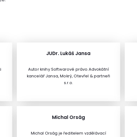
JUDr. Lukáš Jansa
i
Autor knihy Softwarové právo.Advokátní
kancelář Jansa, Mokrý, Otevřel & partneři
s.r.o.
o
ty
v
Michal Orság
u
RM
Michal Orság je ředitelem vzdělávací