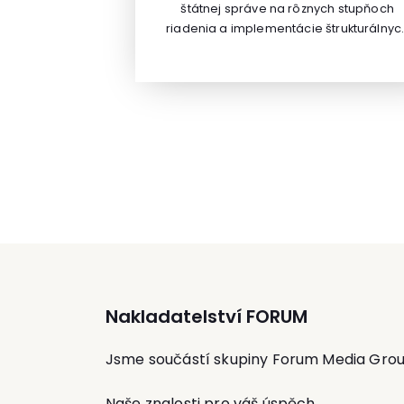
štátnej správe na rôznych stupňoch
vyjednávaní v anglickém jazyce.
riadenia a implementácie štrukturálnyc
fondov.Bohaté skúsenosti získal najmä
počas šesťročného pôsobenia na
Ministerstve hospodárstva SR. V súčasnos
pracuje ako programový manažér na
Ministerstve životného prostredia SR.
Nakladatelství FORUM
Jsme součástí skupiny Forum Media Gro
Naše znalosti pro váš úspěch