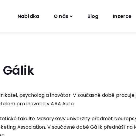
Nabídka
O nás
Blog
Inzerce
 Gálik
nikatel, psycholog a inovátor. V současné době pracuje 
ditelem pro inovace v AAA Auto.
ozofické fakultě Masarykovy univerzity předmět Neurops
ting Association. V současné době Gálik přednáší na M
ze.