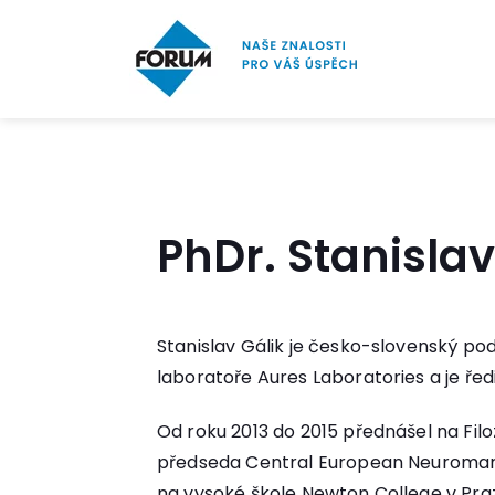
PhDr. Stanislav
Stanislav Gálik je česko-slovenský pod
laboratoře Aures Laboratories a je ře
Od roku 2013 do 2015 přednášel na Fil
předseda Central European Neuromarke
na vysoké škole Newton College v Pra