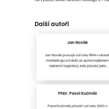
Další autoři
Jan Novák
Jan Novák pracuje od roku 1994 v oblast
marketingu a médií.Je spolumajitelem
reklamní agentury, kde působí jako
konzultant a šéf klientského servisu. Jeh
zaměřením je tvorba komunikačních
strategií, budování značek a práce s da
a průzkumy trhu. Má zkušenosti s prácí 
mezinárodních týmech i s lokálními
PhDr. Pavol Kučmáš
firmami a značkami. Je lektorem v obor
marketingu, marketingových analýz a C
Pavol Kučmáš pôsobí od roku 2003 v
a taktéž prezentačních zručností a