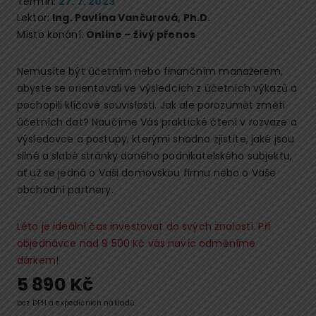
Termín:
27. 7. 2023
Lektor:
Ing. Pavlína Vančurová, Ph.D.
Místo konání:
Online – živý přenos
Nemusíte být účetním nebo finančním manažerem,
abyste se orientovali ve výsledcích z účetních výkazů a
pochopili klíčové souvislosti. Jak ale porozumět změti
účetních dat? Naučíme Vás praktické čtení v rozvaze a
výsledovce a postupy, kterými snadno zjistíte, jaké jsou
silné a slabé stránky daného podnikatelského subjektu,
ať už se jedná o Vaši domovskou firmu nebo o Vaše
obchodní partnery.
Léto je ideální čas investovat do svých znalostí. Při
objednávce nad 9 500 Kč vás navíc odměníme
dárkem!
5 890
Kč
bez DPH a expedičních nákladů.