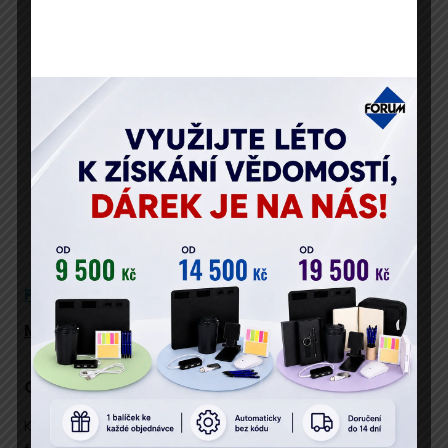
Vaše osobní údaje zpracováváme v souladu s GDPR.
Popis
Program
Přednáší
Místo konání
Cíl semináře
Když se řekne finanční analýza, chápe se tím rozbor