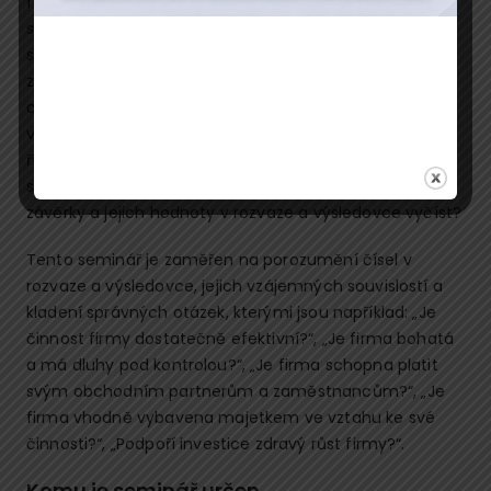
finanční výkonnosti firmy. Ta může být velice rozsáhlá,
složitá a sofistikovaná. Na našem kurzu se však
srozumitelně a na praktických příkladech dozvíte, jak
zjistit finanční kondici firmy, jaké jsou hlavní
charakteristiky finančního zdraví, kterých je dobré si
všímat, a díky tomu přijímat rozhodnutí důležitá pro
řízení firmy. Každý manažer zná slova rentabilita a
solventnost. Dokážete je také opřít o čísla z účetní
závěrky a jejich hodnoty v rozvaze a výsledovce vyčíst?
Tento seminář je zaměřen na porozumění čísel v
rozvaze a výsledovce, jejich vzájemných souvislostí a
kladení správných otázek, kterými jsou například: „Je
činnost firmy dostatečně efektivní?“, „Je firma bohatá
a má dluhy pod kontrolou?“, „Je firma schopna platit
svým obchodním partnerům a zaměstnancům?“, „Je
firma vhodně vybavena majetkem ve vztahu ke své
činnosti?“, „Podpoří investice zdravý růst firmy?“.
Komu je seminář určen