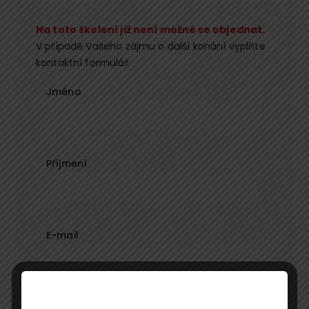
Na toto školení již není možné se objednat.
V případě Vašeho zájmu o další konání vyplňte
kontaktní formulář.
Jméno
Příjmení
E-mail
Telefon