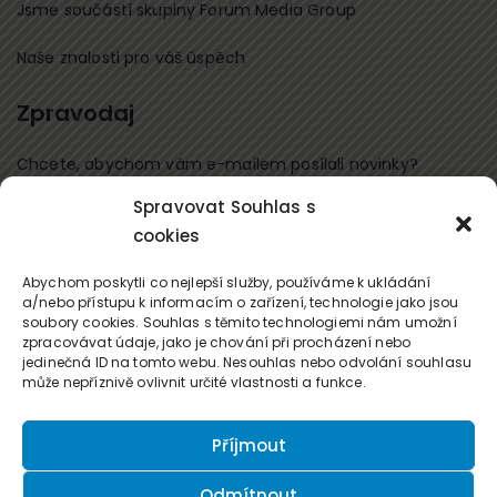
Jsme součástí skupiny Forum Media Group
Naše znalosti pro váš úspěch
Zpravodaj
Chcete, abychom vám e-mailem posílali novinky?
Spravovat Souhlas s
Přihlaste se k odběru
cookies
Kontaktujte nás
Abychom poskytli co nejlepší služby, používáme k ukládání
a/nebo přístupu k informacím o zařízení, technologie jako jsou
soubory cookies. Souhlas s těmito technologiemi nám umožní
office@forum-media.cz
zpracovávat údaje, jako je chování při procházení nebo
jedinečná ID na tomto webu. Nesouhlas nebo odvolání souhlasu
Tel.: +420 251 115 576
může nepříznivě ovlivnit určité vlastnosti a funkce.
Mobil: +420 603 248 054
Příjmout
Odmítnout