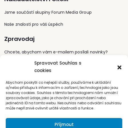
finanční řízení. Od roku
advokátska komora (od
2004 je členkou Evropské
2009-advokátsky
Jsme součástí skupiny Forum Media Group
asociace účetních
koncipient) Jazyky:
(EAA). V roce 2004
anglický, maďarský,
získala certifikát
Naše znalosti pro váš úspěch
slovenský Špecializácia:
školitele Mezinárodních
pracovné právo,
standardů účetního
Zpravodaj
obchodné právo,
výkaznictví (IFRS). Je
občianske právo hmotné
autorkou knih s odbornou
Prax: advokátsky
účetní tematikou
Chcete, abychom vám e-mailem posílali novinky?
koncipient
(například Finanční
účetnictví a výkaznictví
Spravovat Souhlas s
Přihlaste se k odběru
podle mezinárodních
cookies
standardů IFRS. 5. vyd.,
2017), vysokoškolských
Kontaktujte nás
Abychom poskytli co nejlepší služby, používáme k ukládání
učebních textů a řady
a/nebo přístupu k informacím o zařízení, technologie jako jsou
příspěvků v odborných
soubory cookies. Souhlas s těmito technologiemi nám umožní
office@forum-media.cz
časopisech. Zabývá se
zpracovávat údaje, jako je chování při procházení nebo
přednáškovou činností
jedinečná ID na tomto webu. Nesouhlas nebo odvolání souhlasu
pro veřejnost, zejména
Tel.: +420 251 115 576
může nepříznivě ovlivnit určité vlastnosti a funkce.
v rámci postgraduálních
Mobil: +420 603 248 054
kurzů.
Příjmout