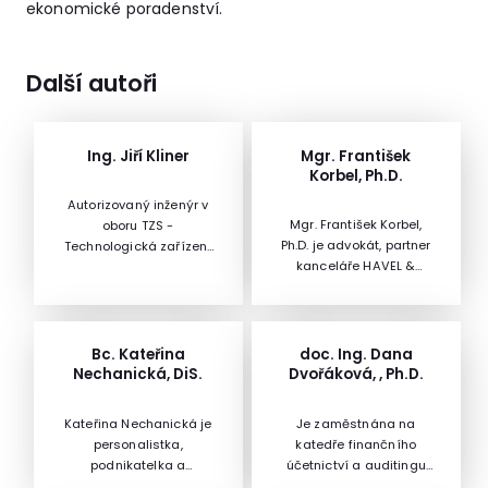
ekonomické poradenství.
Další autoři
Ing. Jiří Kliner
Mgr. František
Korbel, Ph.D.
Autorizovaný inženýr v
Mgr. František Korbel,
oboru TZS -
Ph.D. je advokát, partner
Technologická zařízení
kanceláře HAVEL &
staveb, místopředseda
PARTNERS a držitel České
zkušební komise ČKAIT
ceny za
(Česká komora
architekturu.Zároveň
autorizovaných inženýrů
také vykonává další
a techniků činných ve
Bc. Kateřina
doc. Ing. Dana
funkce: učí na katedře
výstavbě).
Nechanická, DiS.
Dvořáková, , Ph.D.
správního práva
Právnické fakulty UK v
Kateřina Nechanická je
Je zaměstnána na
Praze, je členem
personalistka,
katedře finančního
Legislativní rady vlády,
podnikatelka a
účetnictví a auditingu
stál za přijetím nového
profesionální koučka s
Vysoké školy ekonomické