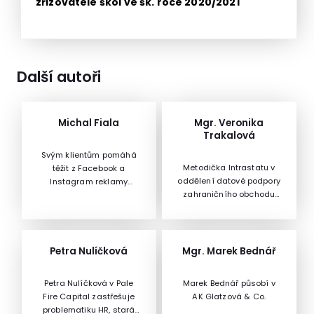
zřizovatele škol ve šk. roce 2020/2021
Další autoři
Michal Fiala
Mgr. Veronika
Trakalová
Svým klientům pomáhá
Metodička Intrastatu v
těžit z Facebook a
oddělení datové podpory
Instagram reklamy
zahraničního obchodu
maximum. Měsíčně
Českého statistického
spravuje účty s celkovým
úřadu.
budgetem v jednotkách
set tisíců korun, což mu
dává dostatečný prostor
Petra Nulíčková
Mgr. Marek Bednář
zkoušet nové praktiky a
postupy, které posléze
Petra Nulíčková v Pale
Marek Bednář působí v
učí na školeních. Krom
Fire Capital zastřešuje
AK Glatzová & Co.
reklam v ČR má
problematiku HR, stará