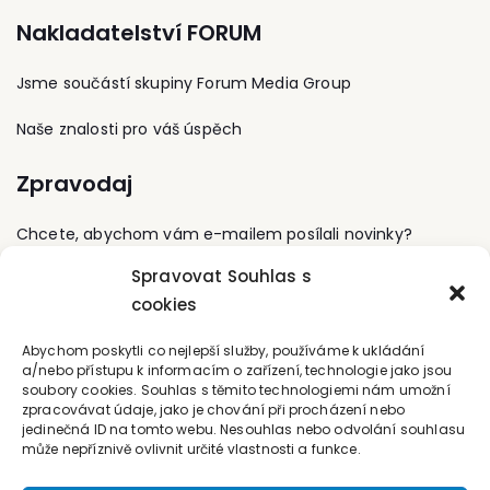
akreditovaného
Nakladatelství FORUM
inspekčního orgánu,
který se zabývá
bezpečnostními
Jsme součástí skupiny Forum Media Group
inspekcemi strojních
zařízení.
Naše znalosti pro váš úspěch
Zpravodaj
Chcete, abychom vám e-mailem posílali novinky?
Spravovat Souhlas s
Přihlaste se k odběru
cookies
Kontaktujte nás
Abychom poskytli co nejlepší služby, používáme k ukládání
a/nebo přístupu k informacím o zařízení, technologie jako jsou
soubory cookies. Souhlas s těmito technologiemi nám umožní
office@forum-media.cz
zpracovávat údaje, jako je chování při procházení nebo
jedinečná ID na tomto webu. Nesouhlas nebo odvolání souhlasu
Tel.: +420 251 115 576
může nepříznivě ovlivnit určité vlastnosti a funkce.
Mobil: +420 603 248 054