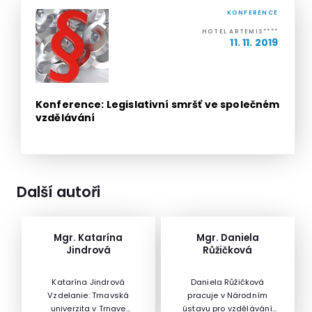
KONFERENCE
HOTEL ARTEMIS****
11. 11. 2019
Konference: Legislativní smršť ve společném
vzdělávání
Další autoři
Mgr. Katarína
Mgr. Daniela
Jindrová
Růžičková
Katarína Jindrová
Daniela Růžičková
Vzdelanie: Trnavská
pracuje v Národním
univerzita v Trnave
ústavu pro vzdělávání